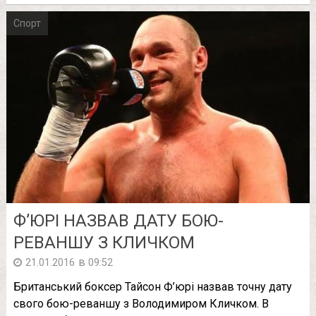
Спорт
Ф’ЮРІ НАЗВАВ ДАТУ БОЮ-
РЕВАНШУ З КЛИЧКОМ
в
21.01.2016
09:52
Британський боксер Тайсон Ф’юрі назвав точну дату
свого бою-реваншу з Володимиром Кличком. В