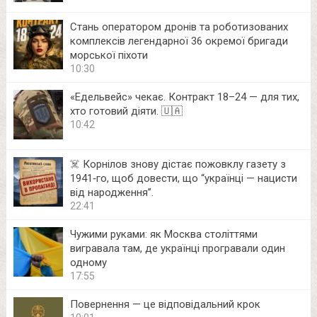
Стань оператором дронів та роботизованих
комплексів легендарної 36 окремої бригади
морської піхоти
10:30
«Едельвейс» чекає. Контракт 18–24 — для тих,
хто готовий діяти. 🇺🇦
10:42
☠️ Корнілов знову дістає пожовклу газету з
1941‑го, щоб довести, що “українці — нацисти
від народження”.
22:41
Чужими руками: як Москва століттями
вигравала там, де українці програвали один
одному
17:55
Повернення — це відповідальний крок