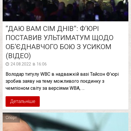
“ДАЮ ВАМ СІМ ДНІВ”: Ф’ЮРІ
ПОСТАВИВ УЛЬТИМАТУМ ЩОДО
ОБ’ЄДНАВЧОГО БОЮ З УСИКОМ
(ВІДЕО)
в
24.08.2022
16:06
Володар титулу WBC в надважкій вазі Тайсон Ф’юрі
зробив заяву на тему можливого поєдинку з
чемпіоном світу за версіями WBA, …
Детальніше
Спорт