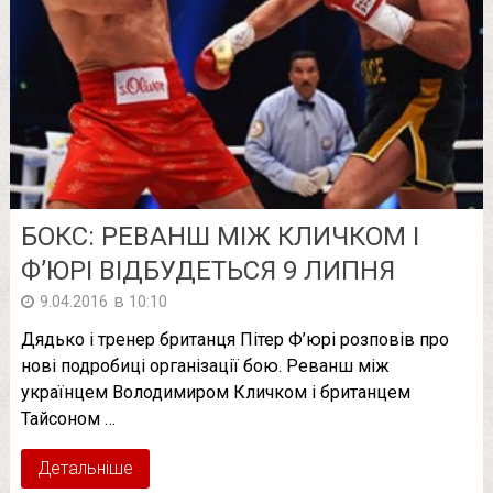
БОКС: РЕВАНШ МІЖ КЛИЧКОМ І
Ф’ЮРІ ВІДБУДЕТЬСЯ 9 ЛИПНЯ
в
9.04.2016
10:10
Дядько і тренер британця Пітер Ф’юрі розповів про
нові подробиці організації бою. Реванш між
українцем Володимиром Кличком і британцем
Тайсоном …
Детальніше