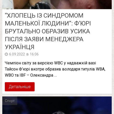
“ХЛОПЕЦЬ ІЗ СИНДРОМОМ
МАЛЕНЬКОЇ ЛЮДИНИ”: Ф’ЮРІ
БРУТАЛЬНО ОБРАЗИВ УСИКА
ПІСЛЯ ЗАЯВИ МЕНЕДЖЕРА
УКРАЇНЦЯ
в
6.09.2022
16:06
Чемпіон світу за версією WBC у надважкій вазі
Тайсон Ф’юрі вкотре образив володаря титулів WBA,
WBO та IBF – Олександра …
Детальніше
Спорт