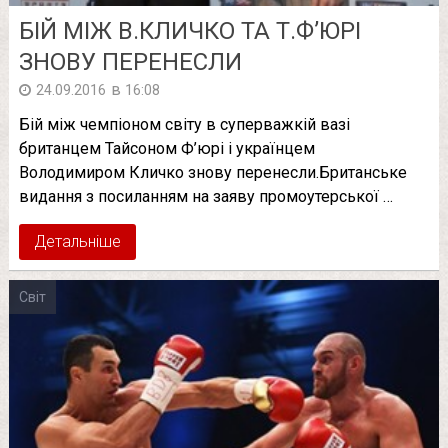
БІЙ МІЖ В.КЛИЧКО ТА Т.Ф’ЮРІ
ЗНОВУ ПЕРЕНЕСЛИ
в
24.09.2016
16:08
Бій між чемпіоном світу в суперважкій вазі
британцем Тайсоном Ф’юрі і українцем
Володимиром Кличко знову перенесли.Британське
видання з посиланням на заяву промоутерської …
Детальніше
Світ