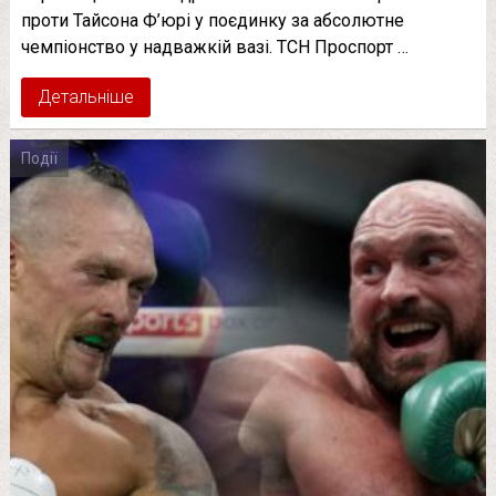
проти Тайсона Ф’юрі у поєдинку за абсолютне
чемпіонство у надважкій вазі. ТСН Проспорт …
Детальніше
Події