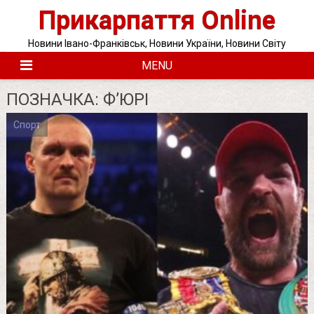
Skip
Прикарпаття Online
to
content
Новини Івано-Франківськ, Новини України, Новини Світу
MENU
ПОЗНАЧКА:
Ф’ЮРІ
Спорт