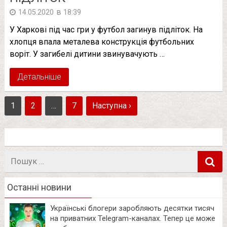
в
14.05.2020
18:39
У Харкові під час гри у футбол загинув підліток. На
хлопця впала металева конструкція футбольних
воріт. У загибелі дитини звинувачують …
Детальніше
1
2
…
7
Наступна ›
Пошук
в
Останні новини
Українські блогери заробляють десятки тисяч
на приватних Telegram-каналах. Тепер це може