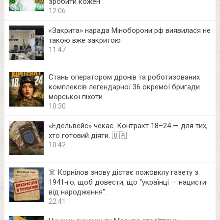
зробити кожен
12:06
«Закрита» нарада Міноборони рф виявилася не
такою вже закритою
11:47
Стань оператором дронів та роботизованих
комплексів легендарної 36 окремої бригади
морської піхоти
10:30
«Едельвейс» чекає. Контракт 18–24 — для тих,
хто готовий діяти. 🇺🇦
10:42
☠️ Корнілов знову дістає пожовклу газету з
1941‑го, щоб довести, що “українці — нацисти
від народження”.
22:41