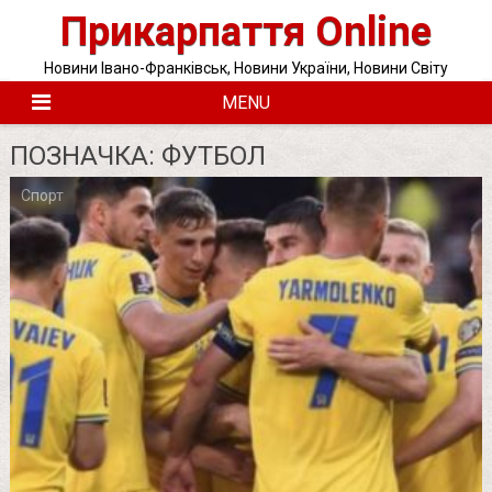
Skip
Прикарпаття Online
to
content
Новини Івано-Франківськ, Новини України, Новини Світу
MENU
ПОЗНАЧКА:
ФУТБОЛ
Спорт
Posts
pagination