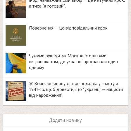
Іноді найважливіший вибір — це не гучний крок,
а тихе “я готовий”.
Повернення — це відповідальний крок
Чужими руками: як Москва століттями
вигравала там, де українці програвали один
одному
☠️ Корнілов знову дістає пожовклу газету з
1941‑го, щоб довести, що “українці — нацисти
від народження”.
Додати новину