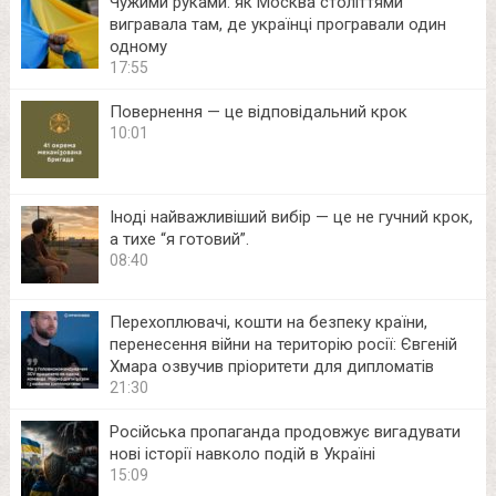
Чужими руками: як Москва століттями
вигравала там, де українці програвали один
одному
17:55
Повернення — це відповідальний крок
10:01
Іноді найважливіший вибір — це не гучний крок,
а тихе “я готовий”.
08:40
Перехоплювачі, кошти на безпеку країни,
перенесення війни на територію росії: Євгеній
Хмара озвучив пріоритети для дипломатів
21:30
Російська пропаганда продовжує вигадувати
нові історії навколо подій в Україні
15:09