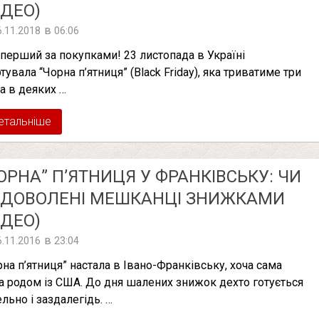
ІДЕО)
в
6.11.2018
06:06
 перший за покупками! 23 листопада в Україні
тувала “Чорна п’ятниця” (Black Friday), яка триватиме три
 а в деяких …
етальніше
ОРНА” П’ЯТНИЦЯ У ФРАНКІВСЬКУ: ЧИ
АДОВОЛЕНІ МЕШКАНЦІ ЗНИЖКАМИ
ІДЕО)
в
6.11.2016
23:04
рна п’ятниця” настала в Івано-Франківську, хоча сама
а родом із США. До дня шалених знижок дехто готується
ельно і заздалегідь. …