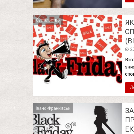
Суспільство
ЯК
СП
(В
2
Вже
зни
спо
Д
Івано-Франківськ
ЗА
ПР
ЕК