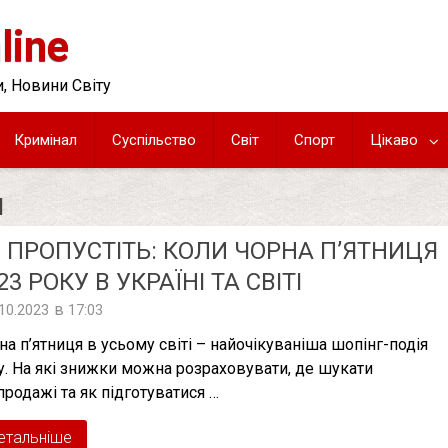
line
, Новини Світу
Кримінал
Суспільство
Світ
Спорт
Цікаво
Я
 ПРОПУСТІТЬ: КОЛИ ЧОРНА П’ЯТНИЦЯ
23 РОКУ В УКРАЇНІ ТА СВІТІ
в
.10.2023
17:03
на п’ятниця в усьому світі – найочікуваніша шопінг-подія
у. На які знижки можна розраховувати, де шукати
продажі та як підготуватися …
етальніше