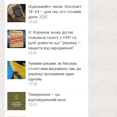
«Едельвейс» чекає. Контракт
18–24 — для тих, хто готовий
діяти. 🇺🇦
10:42
☠️ Корнілов знову дістає
пожовклу газету з 1941‑го,
щоб довести, що “українці —
нацисти від народження”.
22:41
Чужими руками: як Москва
століттями вигравала там, де
українці програвали один
одному
17:55
Повернення — це
відповідальний крок
10:01