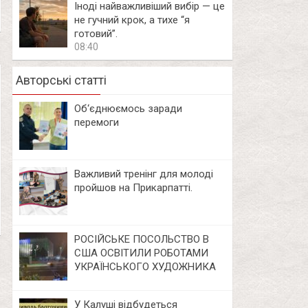
Іноді найважливіший вибір — це
не гучний крок, а тихе “я
готовий”.
08:40
Авторські статті
Об‘єднюємось заради
перемоги
Важливий тренінг для молоді
пройшов на Прикарпатті.
РОСІЙСЬКЕ ПОСОЛЬСТВО В
США ОСВІТИЛИ РОБОТАМИ
УКРАЇНСЬКОГО ХУДОЖНИКА
У Калуші відбудеться