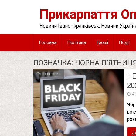
Skip
to
Прикарпаття On
content
Новини Івано-Франківськ, Новини України
Головна
Політика
Гроші
Події
ПОЗНАЧКА:
ЧОРНА П’ЯТНИЦ
Суспільство
НЕ
20
4
Чор
рок
роз
Д