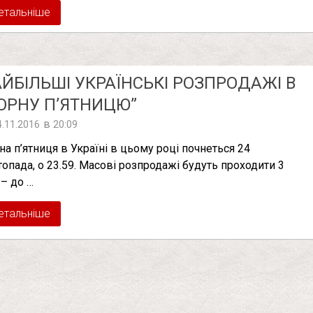
етальніше
ЙБІЛЬШІ УКРАЇНСЬКІ РОЗПРОДАЖІ В
ОРНУ П’ЯТНИЦЮ”
в
4.11.2016
20:09
на п’ятниця в Україні в цьому році почнеться 24
топада, о 23.59. Масові розпродажі будуть проходити 3
 – до …
етальніше