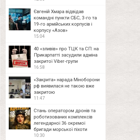
Євгеній Хмара відвідав
командні пункти СБС, 3-го та
19-го армійських корпусів і
корпусу «Азов»
15:04
40 «зливів» про ТЦК та СП: на
Прикарпатті засудили адміна
закритої Viber-групи
16:58
«Закрита» нарада Міноборони
рф виявилася не такою вже
закритою
11:47
Стань оператором дронів та
роботизованих комплексів
легендарної 36 окремої
бригади морської піхоти
10:30