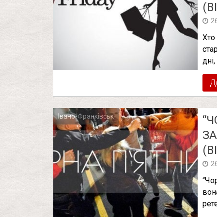
(В
2
Хто
стар
дні,
Д
Івано-Франківськ
“Ч
З
(В
2
“Чо
вон
рет