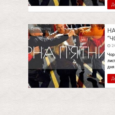
Д
Суспільство
НА
“Ч
2
Чор
лис
дня
Д