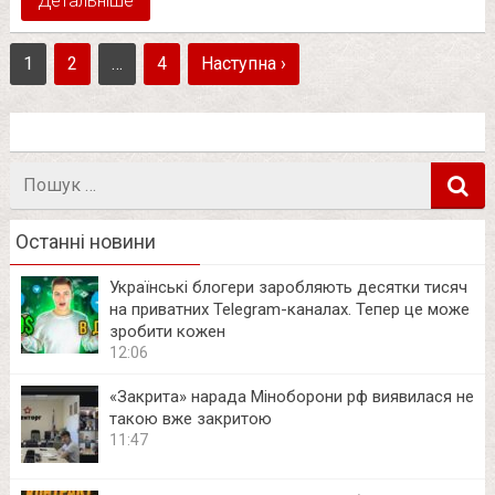
Детальніше
1
2
…
4
Наступна ›
Пошук
в
Останні новини
Українські блогери заробляють десятки тисяч
на приватних Telegram-каналах. Тепер це може
зробити кожен
12:06
«Закрита» нарада Міноборони рф виявилася не
такою вже закритою
11:47