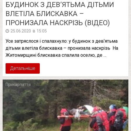
БУДИНОК З ДЕВ’ЯТЬМА ДІТЬМИ
ВЛЕТІЛА БЛИСКАВКА –
ПРОНИЗАЛА НАСКРІЗЬ (ВІДЕО)
в
25.06.2020
15:05
Усе затряслося і спалахнуло: у будинок з дев’ятьма
дітьми влетіла блискавка – пронизала наскрізь На
Житомирщині блискавка спалила оселю, де …
Детальніше
Прикарпаття