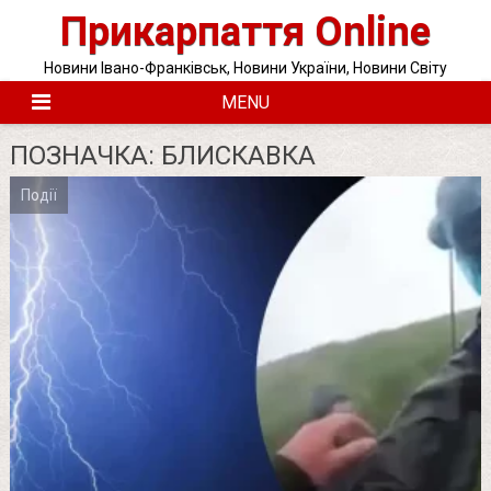
Skip
Прикарпаття Online
to
content
Новини Івано-Франківськ, Новини України, Новини Світу
MENU
ПОЗНАЧКА:
БЛИСКАВКА
Події
Posts
pagination