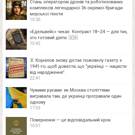
Стань оператором дронів та роботизованих
комплексів легендарної 36 окремої бригади
морської піхоти
10:30
«Едельвейс» чекає. Контракт 18–24 — для тих,
хто готовий діяти. 🇺🇦
10:42
☠️ Корнілов знову дістає пожовклу газету з
1941‑го, щоб довести, що “українці — нацисти
від народження”.
22:41
Чужими руками: як Москва століттями
вигравала там, де українці програвали один
одному
17:55
Повернення — це відповідальний крок
10:01