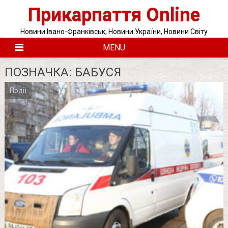
Skip
Прикарпаття Online
to
content
Новини Івано-Франківськ, Новини України, Новини Світу
MENU
ПОЗНАЧКА:
БАБУСЯ
Події
Posts
pagination