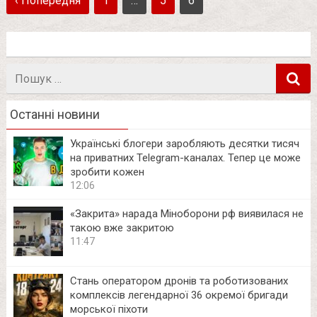
‹ Попередня
1
…
5
6
Пошук
в
Останні новини
Українські блогери заробляють десятки тисяч
на приватних Telegram-каналах. Тепер це може
зробити кожен
12:06
«Закрита» нарада Міноборони рф виявилася не
такою вже закритою
11:47
Стань оператором дронів та роботизованих
комплексів легендарної 36 окремої бригади
морської піхоти