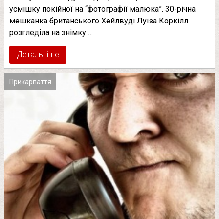
усмішку покійної на “фотографії малюка”. 30-річна
мешканка британського Хейлвуді Луїза Коркілл
розгледіла на знімку …
Детальніше
Прикарпаття