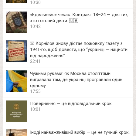
10:30
«Едельвейс» чекає. Контракт 18–24 — для тих,
хто готовий діяти. 🇺🇦
10:42
☠️ Корнілов знову дістає пожовклу газету з
1941‑го, щоб довести, що “українці — нацисти
від народження”.
22:41
Чужими руками: як Москва століттями
вигравала там, де українці програвали один
одному
17:55
Повернення — це відповідальний крок
10:01
Іноді найважливіший вибір — це не гучний крок,