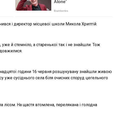
чився і директор місцевої школи Микола Хриптій.
уже й стемніло, а старенької так і не знайшли. Тож
одовжилися.
инадцятої години 16 червня розшукувану знайшли живою
су уже сусіднього села біля очисних споруд цегельного
ла лісом. На щастя втомлена, перелякана і голодна