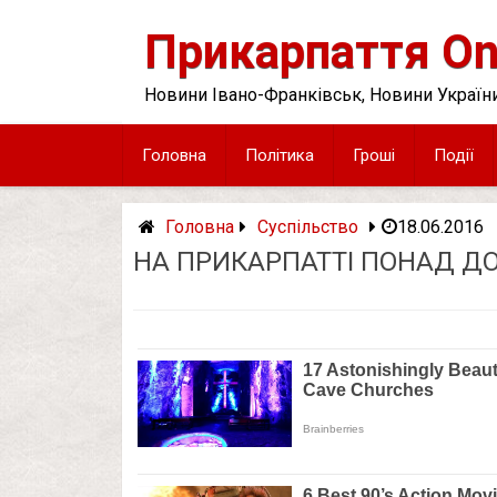
Skip
to
Прикарпаття On
content
Новини Івано-Франківськ, Новини України
Головна
Політика
Гроші
Події
Головна
Суспільство
18.06.2016
НА ПРИКАРПАТТІ ПОНАД ДО