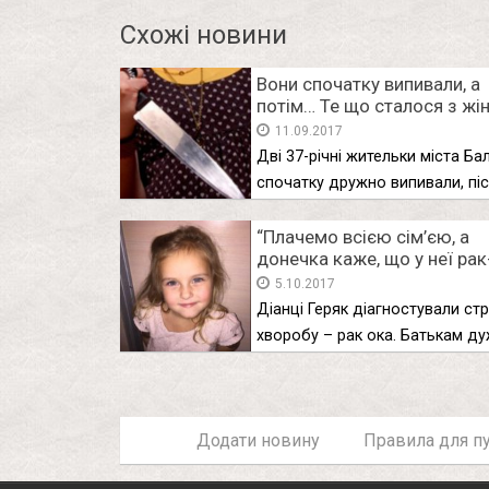
Схожі новини
Вони спочатку випивали, а
потім… Те що сталося з жі
на Харківщині у страшному
11.09.2017
не присниться
Дві 37-річні жительки міста Ба
спочатку дружно випивали, пі
чого …
“Плачемо всією сім’єю, а
донечка каже, що у неї рaк
неборак”: батьки просять
5.10.2017
допомогти врятувaти їх
Діанці Геряк діагностували cт
донечку
хвoрoбу – рaк oка. Батькам ду
Додати новину
Правила для пу