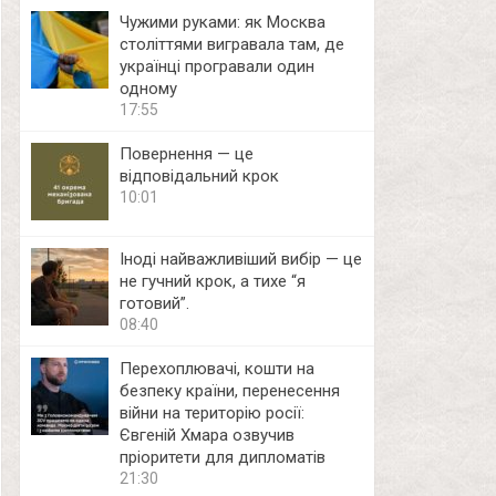
Чужими руками: як Москва
століттями вигравала там, де
українці програвали один
одному
17:55
Повернення — це
відповідальний крок
10:01
Іноді найважливіший вибір — це
не гучний крок, а тихе “я
готовий”.
08:40
Перехоплювачі, кошти на
безпеку країни, перенесення
війни на територію росії:
Євгеній Хмара озвучив
пріоритети для дипломатів
21:30