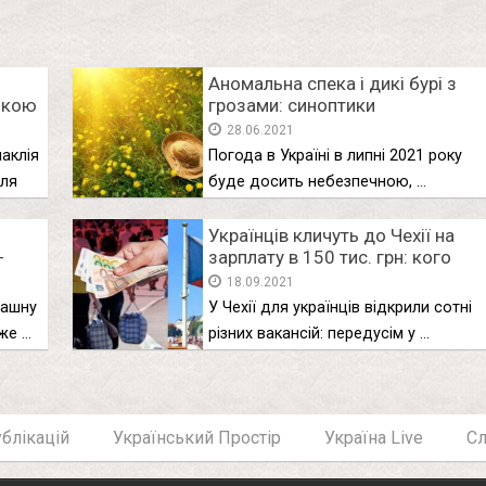
Аномальна спека і дикі бурі з
нкою
грозами: синоптики
 сні
прогнозують небезпечну
28.06.2021
погоду в липні
лаклія
Погода в Україні в липні 2021 року
сля
буде досить небезпечною, …
Українців кличуть до Чехії на
-
зарплату в 150 тис. грн: кого
заберуть
18.09.2021
рaшну
У Чехії для українців відкрили сотні
же …
різних вакансій: передусім у …
блікацій
Український Простір
Україна Live
С