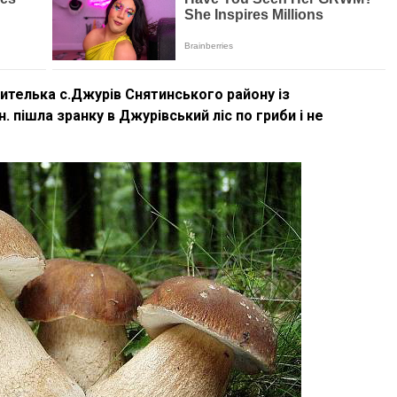
жителька с.Джурів Снятинського району із
н. пішла зранку в Джурівський ліс по гриби і не