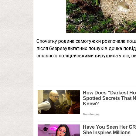
Спочатку родина самотужки розпочала пошу
після безрезультатних пошуків дочка пові
спільно з поліцейськими вирушила у ліс, п