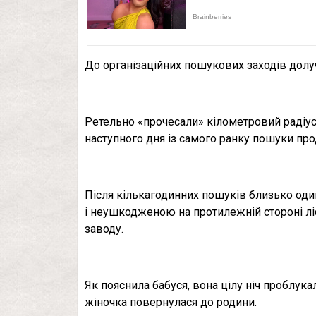
До організаційних пошукових заходів долу
Ретельно «прочесали» кілометровий радіус, 
наступного дня із самого ранку пошуки пр
Після кількагодинних пошуків близько од
і неушкодженою на протилежній стороні лі
заводу.
Як пояснила бабуся, вона цілу ніч проблука
жіночка повернулася до родини.