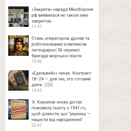
«Закрита» нарада Міноборони
рф виявилася не такою вже
закритою
11:47
Стань оператором дронів та
роботизованих комплексів
легендарної 36 окремої
бригади морської піхоти
10:30
«Едельвейс» чекає. Контракт
18–24 — для тих, хто готовий
діяти. 🇺🇦
10:42
☠️ Корнілов знову дістає
пожовклу газету з 1941‑го,
щоб довести, що “українці —
нацисти від народження”.
22:41