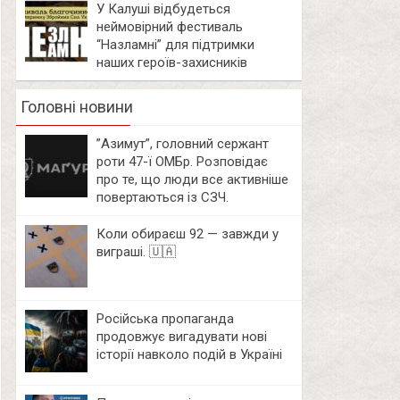
У Калуші відбудеться
неймовірний фестиваль
“Назламні” для підтримки
наших героїв-захисників
Головні новини
⁨”Азимут”, головний сержант
роти 47-ї ОМБр. Розповідає
про те, що люди все активніше
повертаються із СЗЧ.
Коли обираєш 92 — завжди у
виграші. 🇺🇦
Російська пропаганда
продовжує вигадувати нові
історії навколо подій в Україні