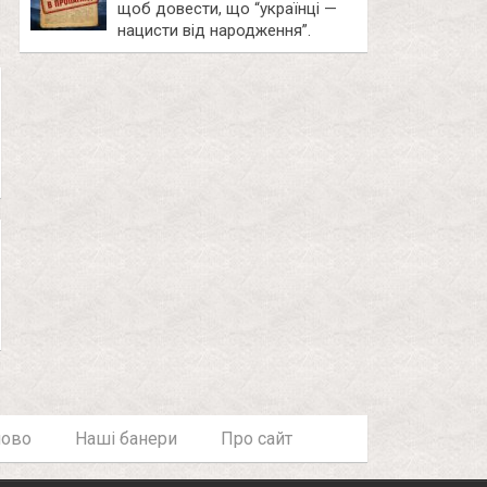
щоб довести, що “українці —
нацисти від народження”.
лово
Наші банери
Про сайт