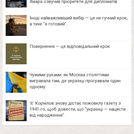
Хмара озвучив пріоритети для дипломатів
Іноді найважливіший вибір — це не гучний крок,
а тихе “я готовий”.
Повернення — це відповідальний крок
Чужими руками: як Москва століттями
вигравала там, де українці програвали один
одному
☠️ Корнілов знову дістає пожовклу газету з
1941‑го, щоб довести, що “українці — нацисти
від народження”.