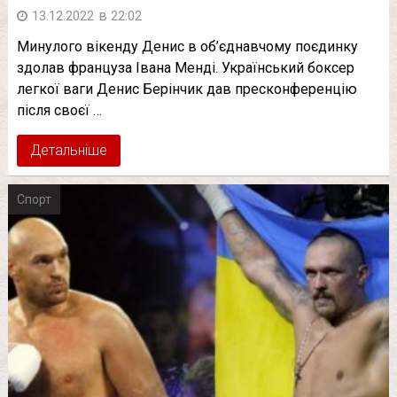
в
13.12.2022
22:02
Минулого вікенду Денис в об’єднавчому поєдинку
здолав француза Івана Менді. Український боксер
легкої ваги Денис Берінчик дав пресконференцію
після своєї …
Детальніше
Спорт