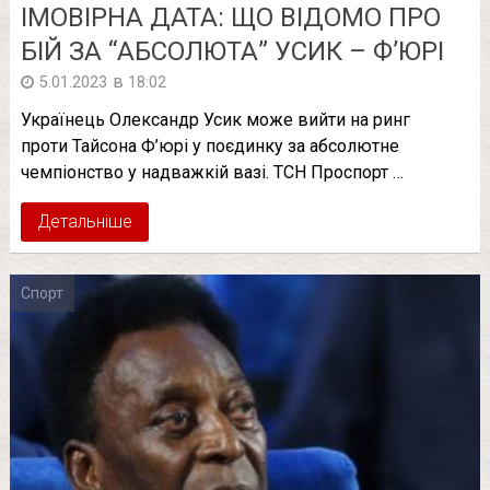
ІМОВІРНА ДАТА: ЩО ВІДОМО ПРО
БІЙ ЗА “АБСОЛЮТА” УСИК – Ф’ЮРІ
в
5.01.2023
18:02
Українець Олександр Усик може вийти на ринг
проти Тайсона Ф’юрі у поєдинку за абсолютне
чемпіонство у надважкій вазі. ТСН Проспорт …
Детальніше
Спорт