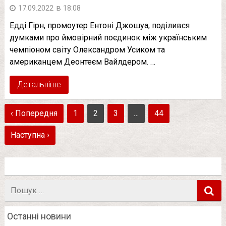
в
17.09.2022
18:08
Едді Гірн, промоутер Ентоні Джошуа, поділився
думками про ймовірний поєдинок між українським
чемпіоном світу Олександром Усиком та
американцем Деонтеєм Вайлдером. …
Детальніше
‹ Попередня
1
2
3
…
44
Наступна ›
Пошук
в
Останні новини