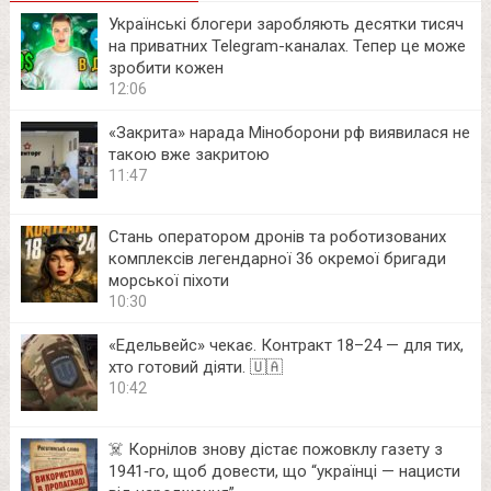
Українські блогери заробляють десятки тисяч
на приватних Telegram-каналах. Тепер це може
зробити кожен
12:06
«Закрита» нарада Міноборони рф виявилася не
такою вже закритою
11:47
Стань оператором дронів та роботизованих
комплексів легендарної 36 окремої бригади
морської піхоти
10:30
«Едельвейс» чекає. Контракт 18–24 — для тих,
хто готовий діяти. 🇺🇦
10:42
☠️ Корнілов знову дістає пожовклу газету з
1941‑го, щоб довести, що “українці — нацисти