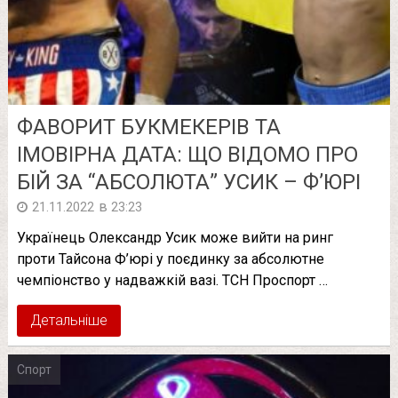
ФАВОРИТ БУКМЕКЕРІВ ТА
ІМОВІРНА ДАТА: ЩО ВІДОМО ПРО
БІЙ ЗА “АБСОЛЮТА” УСИК – Ф’ЮРІ
в
21.11.2022
23:23
Українець Олександр Усик може вийти на ринг
проти Тайсона Ф’юрі у поєдинку за абсолютне
чемпіонство у надважкій вазі. ТСН Проспорт …
Детальніше
Спорт