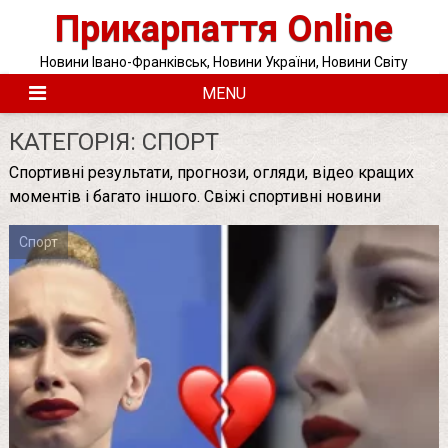
Skip
Прикарпаття Online
to
content
Новини Івано-Франківськ, Новини України, Новини Світу
MENU
КАТЕГОРІЯ:
СПОРТ
Спортивні результати, прогнози, огляди, відео кращих
моментів і багато іншого. Свіжі спортивні новини
Спорт
Posts
pagination