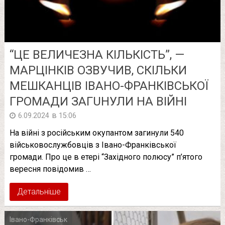
“ЦЕ ВЕЛИЧЕЗНА КІЛЬКІСТЬ”, —
МАРЦІНКІВ ОЗВУЧИВ, СКІЛЬКИ
МЕШКАНЦІВ ІВАНО-ФРАНКІВСЬКОЇ
ГРОМАДИ ЗAГUНУЛИ НА ВІЙНІ
в
6.09.2024
15:06
На війні з російським окупантом загинули 540
військовослужбовців з Івано-Франківської
громади. Про це в етері “Західного полюсу” п’ятого
вересня повідомив …
Детальніше
Івано-Франківськ