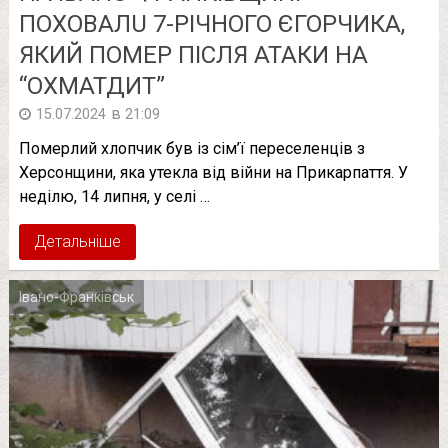
ПOХOВAЛU 7-PІЧНОГО ЄГОPЧИКА,
ЯКИЙ ПOМEР ПІCЛЯ АТАКИ НА
“ОXМАТДИТ”
в
15.07.2024
21:09
Померлий хлопчик був із сім’ї переселенців з
Херсонщини, яка утекла від війни на Прикарпаття. У
неділю, 14 липня, у селі …
Детальніше
Івано-Франківськ