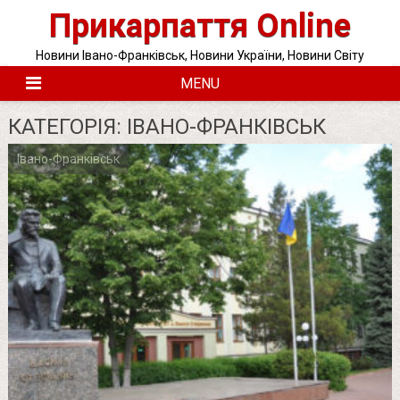
Skip
Прикарпаття Online
to
content
Новини Івано-Франківськ, Новини України, Новини Світу
MENU
КАТЕГОРІЯ:
ІВАНО-ФРАНКІВСЬК
Івано-Франківськ
Posts
pagination