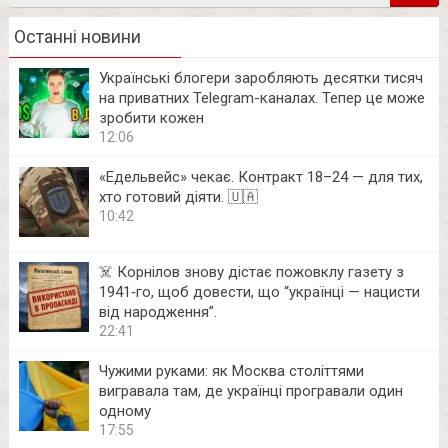
Останні новини
Українські блогери заробляють десятки тисяч
на приватних Telegram-каналах. Тепер це може
зробити кожен
12:06
«Едельвейс» чекає. Контракт 18–24 — для тих,
хто готовий діяти. 🇺🇦
10:42
☠️ Корнілов знову дістає пожовклу газету з
1941‑го, щоб довести, що “українці — нацисти
від народження”.
22:41
Чужими руками: як Москва століттями
вигравала там, де українці програвали один
одному
17:55