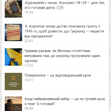
«Едельвейс» чекає. Контракт 18–24 — для тих,
хто готовий діяти. 🇺🇦
10:42
☠️ Корнілов знову дістає пожовклу газету з
1941‑го, щоб довести, що “українці — нацисти
від народження”.
22:41
Чужими руками: як Москва століттями
вигравала там, де українці програвали один
одному
17:55
Повернення — це відповідальний крок
10:01
Іноді найважливіший вибір — це не гучний крок,
а тихе “я готовий”.
08:40