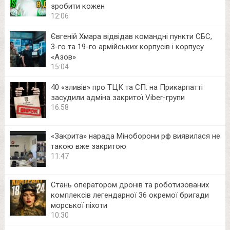
зробити кожен
12:06
Євгеній Хмара відвідав командні пункти СБС,
3-го та 19-го армійських корпусів і корпусу
«Азов»
15:04
40 «зливів» про ТЦК та СП: на Прикарпатті
засудили адміна закритої Viber-групи
16:58
«Закрита» нарада Міноборони рф виявилася не
такою вже закритою
11:47
Стань оператором дронів та роботизованих
комплексів легендарної 36 окремої бригади
морської піхоти
10:30