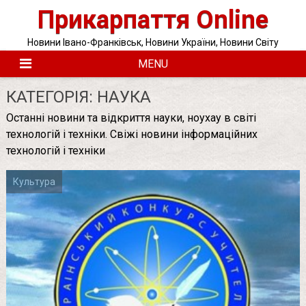
Skip
Прикарпаття Online
to
content
Новини Івано-Франківськ, Новини України, Новини Світу
MENU
КАТЕГОРІЯ:
НАУКА
Останні новини та відкриття науки, ноухау в світі
технологій і техніки. Свіжі новини інформаційних
технологій і техніки
Культура
Posts
pagination