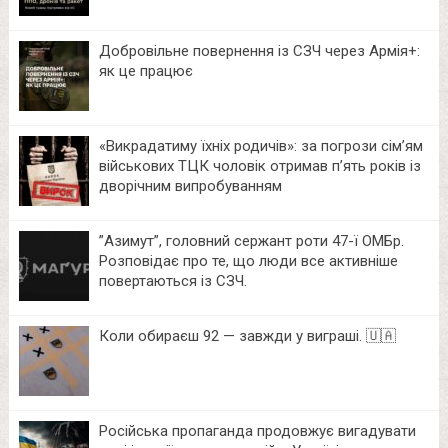
Добровільне повернення із СЗЧ через Армія+:
як це працює
«Викрадатиму їхніх родичів»: за погрози сім’ям
військових ТЦК чоловік отримав п’ять років із
дворічним випробуванням
⁨”Азимут”, головний сержант роти 47-ї ОМБр.
Розповідає про те, що люди все активніше
повертаються із СЗЧ.
Коли обираєш 92 — завжди у виграші. 🇺🇦
Російська пропаганда продовжує вигадувати