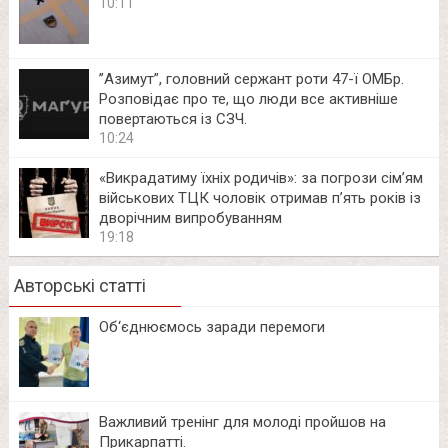
10:11
⁨”Азимут”, головний сержант роти 47-ї ОМБр.
Розповідає про те, що люди все активніше
повертаються із СЗЧ.
10:24
«Викрадатиму їхніх родичів»: за погрози сім’ям
військових ТЦК чоловік отримав п’ять років із
дворічним випробуванням
19:18
Авторські статті
Об‘єднюємось заради перемоги
Важливий тренінг для молоді пройшов на
Прикарпатті.