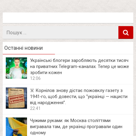
Пошук
в
Останні новини
Українські блогери заробляють десятки тисяч
на приватних Telegram-каналах. Тепер це може
зробити кожен
12:06
☠️ Корнілов знову дістає пожовклу газету з
1941‑го, щоб довести, що “українці — нацисти
від народження”.
22:41
Чужими руками: як Москва століттями
вигравала там, де українці програвали один
одному