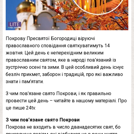
Покрову Пресвятої Богородиці віруючі
православного сповідання святкуватимуть 14
жовтня. Цей день є неперехідним великим
православним святом, яке в народі пов’язаний із
зустріччю осені та зими. В цей особливий день існує
безліч прикмет, заборон і традицій, про які важливо
знати і пам’ятати.
З чим пов’язане свято Покрови, і як правильно
провести цей день – читайте в нашому матеріалі. Про
це пише 24tv.
З чим пов’язане свято Покрови
Покрова не входить в число дванадесятих свят, бо