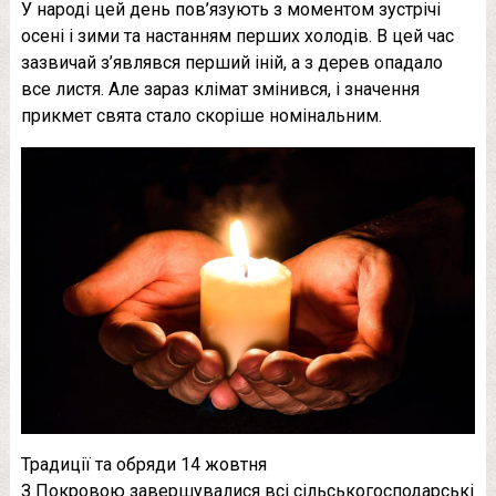
У народі цей день пов’язують з моментом зустрічі
осені і зими та настанням перших холодів. В цей час
зазвичай з’являвся перший іній, а з дерев опадало
все листя. Але зараз клімат змінився, і значення
прикмет свята стало скоріше номінальним.
Традиції та обряди 14 жовтня
З Покровою завершувалися всі сільськогосподарські