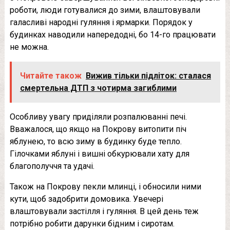
роботи, люди готувалися до зими, влаштовували
галасливі народні гуляння і ярмарки. Порядок у
будинках наводили напередодні, бо 14-го працювати
не можна.
Читайте також
Вижив тільки підліток: сталася
смертельна ДТП з чотирма загиблими
Особливу увагу приділяли розпалюванні печі.
Вважалося, що якщо на Покрову витопити піч
яблунею, то всю зиму в будинку буде тепло.
Гілочками яблуні і вишні обкурювали хату для
благополуччя та удачі.
Також на Покрову пекли млинці, і обносили ними
кути, щоб задобрити домовика. Увечері
влаштовували застілля і гуляння. В цей день теж
потрібно робити дарунки бідним і сиротам.