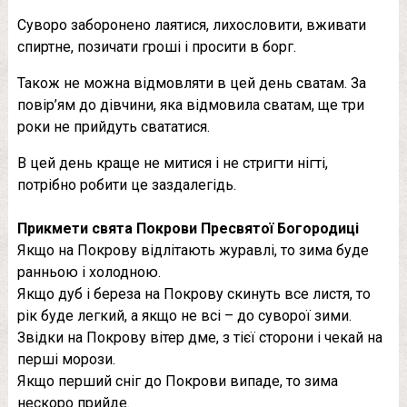
Суворо заборонено лаятися, лихословити, вживати
спиртне, позичати гроші і просити в борг.
Також не можна відмовляти в цей день сватам. За
повір’ям до дівчини, яка відмовила сватам, ще три
роки не прийдуть свататися.
В цей день краще не митися і не стригти нігті,
потрібно робити це заздалегідь.
Прикмети свята Покрови Пресвятої Богородиці
Якщо на Покрову відлітають журавлі, то зима буде
ранньою і холодною.
Якщо дуб і береза на Покрову скинуть все листя, то
рік буде легкий, а якщо не всі – до суворої зими.
Звідки на Покрову вітер дме, з тієї сторони і чекай на
перші морози.
Якщо перший сніг до Покрови випаде, то зима
нескоро прийде.