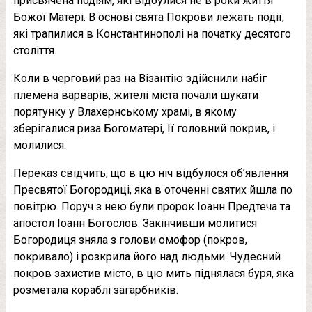
присвячена подіям, які відбулися не в роки життя
Божої Матері. В основі свята Покрови лежать події,
які трапилися в Константинополі на початку десятого
століття.
Коли в черговий раз на Візантію здійснили набіг
племена варварів, жителі міста почали шукати
порятунку у Влахернському храмі, в якому
зберігалися риза Богоматері, Її головний покрив, і
молилися.
Переказ свідчить, що в цю ніч відбулося об’явлення
Пресвятої Богородиці, яка в оточенні святих йшла по
повітрю. Поруч з нею були пророк Іоанн Предтеча та
апостол Іоанн Богослов. Закінчивши молитися
Богородиця зняла з голови омофор (покров,
покривало) і розкрила його над людьми. Чудесний
покров захистив місто, в цю мить піднялася буря, яка
розметала кораблі загарбників.