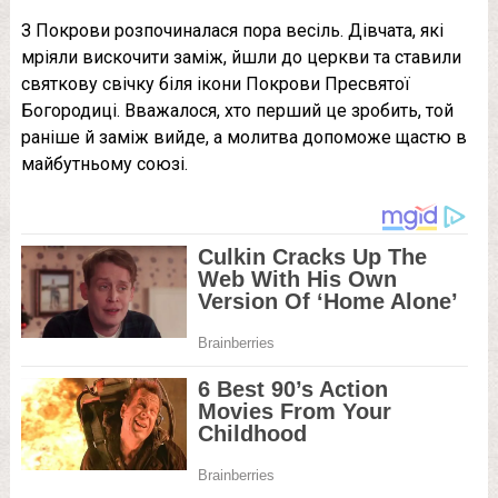
З Покрови розпочиналася пора весіль. Дівчата, які
мріяли вискочити заміж, йшли до церкви та ставили
святкову свічку біля ікони Покрови Пресвятої
Богородиці. Вважалося, хто перший це зробить, той
раніше й заміж вийде, а молитва допоможе щастю в
майбутньому союзі.