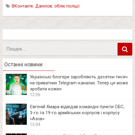
ВКонтакте
,
Данілов
,
облік поліції
Пошук
в
Останні новини
Українські блогери заробляють десятки тисяч
на приватних Telegram-каналах. Тепер це може
зробити кожен
12:06
Євгеній Хмара відвідав командні пункти СБС,
3-го та 19-го армійських корпусів і корпусу
«Азов»
15:04