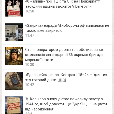
40 «зливів» про ТЦК та СП: на Прикарпатті
засудили адміна закритої Viber-групи
16:58
«Закрита» нарада Міноборони рф виявилася не
такою вже закритою
11:47
Стань оператором дронів та роботизованих
комплексів легендарної 36 окремої бригади
морської піхоти
10:30
«Едельвейс» чекає. Контракт 18–24 — для тих,
хто готовий діяти. 🇺🇦
10:42
☠️ Корнілов знову дістає пожовклу газету з
1941‑го, щоб довести, що “українці — нацисти
від народження”.
22:41