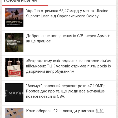
Україна отримала €3,47 млрд у межах Ukraine
Support Loan від Європейського Союзу
Добровільне повернення із СЗЧ через Армія+:
як це працює
«Викрадатиму їхніх родичів»: за погрози сім’ям
військових ТЦК чоловік отримав п’ять років із
дворічним випробуванням
⁨”Азимут”, головний сержант роти 47-ї ОМБр.
Розповідає про те, що люди все активніше
повертаються із СЗЧ.
Коли обираєш 92 — завжди у виграші. 🇺🇦