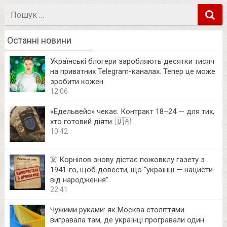
Пошук
в
Останні новини
Українські блогери заробляють десятки тисяч
на приватних Telegram-каналах. Тепер це може
зробити кожен
12:06
«Едельвейс» чекає. Контракт 18–24 — для тих,
хто готовий діяти. 🇺🇦
10:42
☠️ Корнілов знову дістає пожовклу газету з
1941‑го, щоб довести, що “українці — нацисти
від народження”.
22:41
Чужими руками: як Москва століттями
вигравала там, де українці програвали один