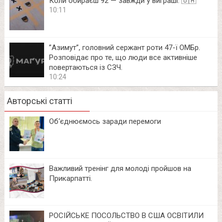
Коли обираєш 92 — завжди у виграші. 🇺🇦
10:11
⁨”Азимут”, головний сержант роти 47-ї ОМБр.
Розповідає про те, що люди все активніше
повертаються із СЗЧ.
10:24
Авторські статті
Об‘єднюємось заради перемоги
Важливий тренінг для молоді пройшов на
Прикарпатті.
РОСІЙСЬКЕ ПОСОЛЬСТВО В США ОСВІТИЛИ