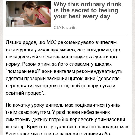
Ляшко додав, що МОЗ рекомендувало вчителям
вести уроки у захисних масках, але повідомив, що
після дискусій з освітянами планує скасувати цю
норму. Разом з тим, за його словами, у школах
“помаранчевої” зони вчителям рекомендуватимуть
одягати прозорий захисний щиток, який “дозволяє
передавати емоції для того, щоб не порушувати
освітній процес”.
На початку уроку вчитель має поцікавитися і учнів
їхнім самопочуттям. У разі появи небезпечних
симптомів, дитину потрібно перевести у тимчасовий
ізолятор. Крім того, у туалетах в освітніх закладах має
бути рідке мило і лише паперові рушники або