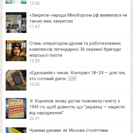
12:06
«Закрита» нарада Міноборони рф виявилася не
такою вже закритою
11:47
Стань оператором дронів та роботизованих
комплексів легендарної 36 окремої бригади
морської піхоти
10:30
«Едельвейс» чекає. Контракт 18–24 — для тих,
хто готовий діяти. 🇺🇦
10:42
☠️ Корнілов знову дістає пожовклу газету з
1941‑го, щоб довести, що “українці — нацисти
від народження”.
22:41
Чужими руками: як Москва століттями