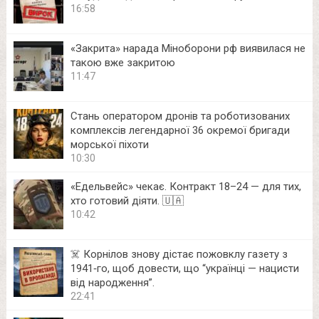
16:58
«Закрита» нарада Міноборони рф виявилася не
такою вже закритою
11:47
Стань оператором дронів та роботизованих
комплексів легендарної 36 окремої бригади
морської піхоти
10:30
«Едельвейс» чекає. Контракт 18–24 — для тих,
хто готовий діяти. 🇺🇦
10:42
☠️ Корнілов знову дістає пожовклу газету з
1941‑го, щоб довести, що “українці — нацисти
від народження”.
22:41