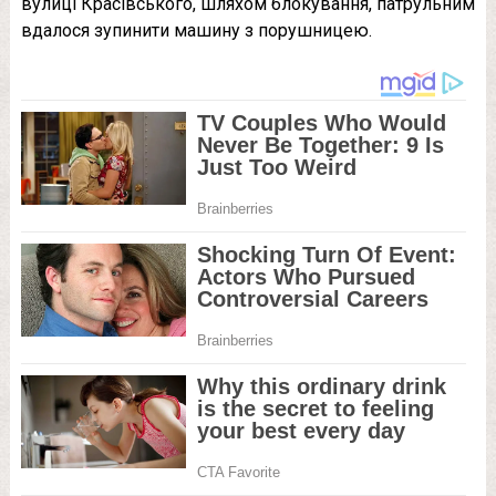
вулиці Красівського, шляхом блокування, патрульним
вдалося зупинити машину з порушницею.