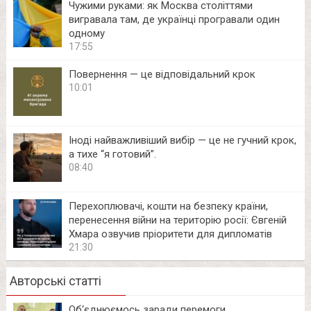
Чужими руками: як Москва століттями
вигравала там, де українці програвали один
одному
17:55
Повернення — це відповідальний крок
10:01
Іноді найважливіший вибір — це не гучний крок,
а тихе “я готовий”.
08:40
Перехоплювачі, кошти на безпеку країни,
перенесення війни на територію росії: Євгеній
Хмара озвучив пріоритети для дипломатів
21:30
Авторські статті
Об‘єднюємось заради перемоги