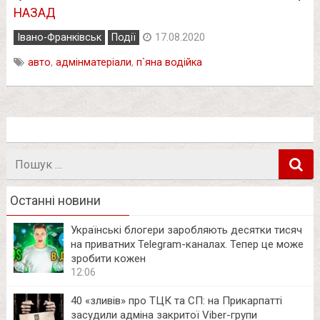
НАЗАД
Івано-Франківськ
Події
17.08.2020
авто
,
адмінматеріали
,
п`яна водійка
Пошук
в
Останні новини
Українські блогери заробляють десятки тисяч
на приватних Telegram-каналах. Тепер це може
зробити кожен
12:06
40 «зливів» про ТЦК та СП: на Прикарпатті
засудили адміна закритої Viber-групи