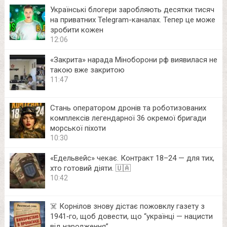
Українські блогери заробляють десятки тисяч
на приватних Telegram-каналах. Тепер це може
зробити кожен
12:06
«Закрита» нарада Міноборони рф виявилася не
такою вже закритою
11:47
Стань оператором дронів та роботизованих
комплексів легендарної 36 окремої бригади
морської піхоти
10:30
«Едельвейс» чекає. Контракт 18–24 — для тих,
хто готовий діяти. 🇺🇦
10:42
☠️ Корнілов знову дістає пожовклу газету з
1941‑го, щоб довести, що “українці — нацисти
від народження”.