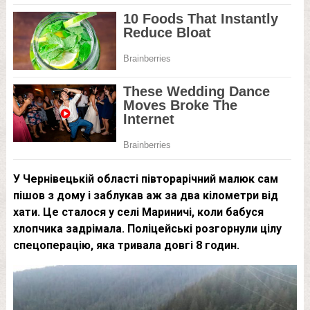
У Чернівецькій області півторарічний малюк сам
пішов з дому і заблукав аж за два кілометри від
хати. Це сталося у селі Мариничі, коли бабуся
хлопчика задрімала. Поліцейські розгорнули цілу
спецоперацію, яка тривала довгі 8 годин.