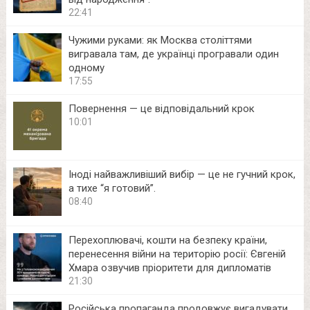
22:41
Чужими руками: як Москва століттями
вигравала там, де українці програвали один
одному
17:55
Повернення — це відповідальний крок
10:01
Іноді найважливіший вибір — це не гучний крок,
а тихе “я готовий”.
08:40
Перехоплювачі, кошти на безпеку країни,
перенесення війни на територію росії: Євгеній
Хмара озвучив пріоритети для дипломатів
21:30
Російська пропаганда продовжує вигадувати