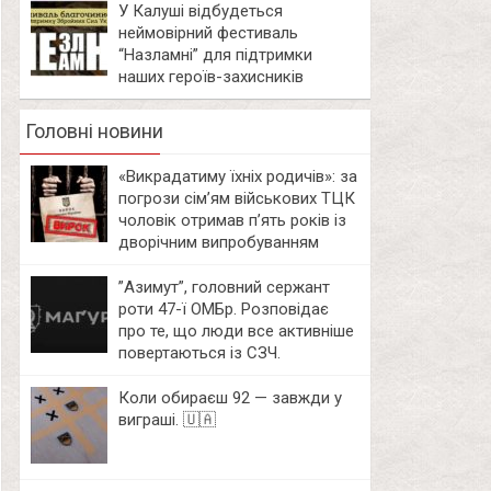
У Калуші відбудеться
неймовірний фестиваль
“Назламні” для підтримки
наших героїв-захисників
Головні новини
«Викрадатиму їхніх родичів»: за
погрози сім’ям військових ТЦК
чоловік отримав п’ять років із
дворічним випробуванням
⁨”Азимут”, головний сержант
роти 47-ї ОМБр. Розповідає
про те, що люди все активніше
повертаються із СЗЧ.
Коли обираєш 92 — завжди у
виграші. 🇺🇦