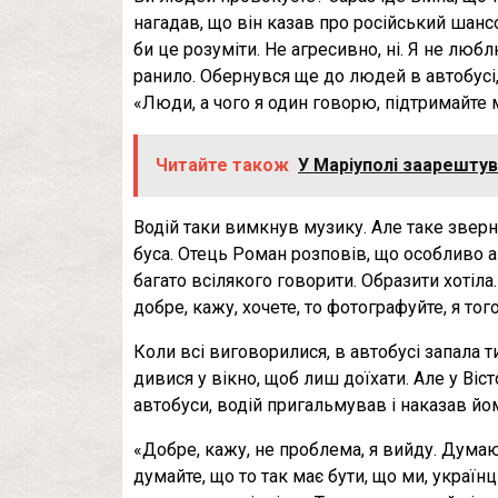
нагадав, що він казав про російський шансон
би це розуміти. Не агресивно, ні. Я не люб
ранило. Обернувся ще до людей в автобусі, 
«Люди, а чого я один говорю, підтримайте м
Читайте також
У Маріуполі заарештув
Водій таки вимкнув музику. Але таке зверн
буса. Отець Роман розповів, що особливо а
багато всілякого говорити. Образити хотіла
добре, кажу, хочете, то фотографуйте, я тог
Коли всі виговорилися, в автобусі запала т
дивися у вікно, щоб лиш доїхати. Але у Віс
автобуси, водій пригальмував і наказав йо
«Добре, кажу, не проблема, я вийду. Дума
думайте, що то так має бути, що ми, українц