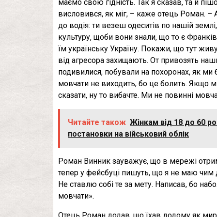
маємо свою гідність. Так я сказав, та й пі
висловився, як міг, – каже отець Роман. – 
до водія: ти везеш одеситів по нашій землі
культуру, щоби вони знали, що то є Франків
їм українську Україну. Покажи, що тут жив
від агресора захищають. От привозять наших
подивилися, побували на похоронах, як ми бу
мовчати не виходить, бо це болить. Якщо м
сказати, ну то вибачте. Ми не повинні мовч
Читайте також
Жінкам від 18 до 60 р
постановки на військовий облік
Роман Винник зауважує, що в мережі отрима
тепер у фейсбуці пишуть, що я не маю чим д
Не ставлю собі те за мету. Написав, бо наб
мовчати».
Отець Роман додав, що їхав додому як мир