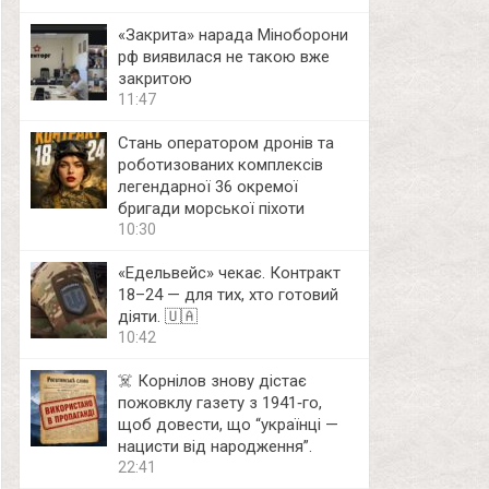
«Закрита» нарада Міноборони
рф виявилася не такою вже
закритою
11:47
Стань оператором дронів та
роботизованих комплексів
легендарної 36 окремої
бригади морської піхоти
10:30
«Едельвейс» чекає. Контракт
18–24 — для тих, хто готовий
діяти. 🇺🇦
10:42
☠️ Корнілов знову дістає
пожовклу газету з 1941‑го,
щоб довести, що “українці —
нацисти від народження”.
22:41