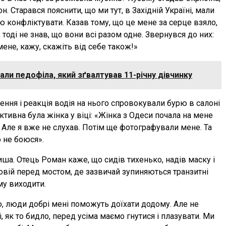
. Старався пояснити, що ми тут, в Західній Україні, мали
лю конфліктувати. Казав тому, що це мене за серце взяло,
тоді не знав, що вони всі разом одне. Звернувся до них:
ене, кажу, скажіть від себе також!»
али педофіла, який зґвалтував 11-річну дівчинку
ення і реакція водія на нього спровокували бурю в салоні
ктивна була жінка у віці: «Жінка з Одеси почала на мене
. Але я вже не слухав. Потім ще фотографували мене. Та
о не боюся».
иша. Отець Роман каже, що сидів тихенько, надів маску і
товій перед мостом, де зазвичай зупиняються транзитні
му виходити.
ю, люди добрі мені поможуть доїхати додому. Але не
і, як то бидло, перед усіма маємо гнутися і плазувати. Ми