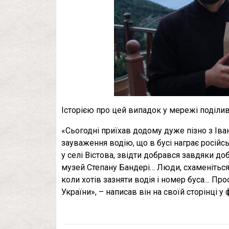
Історією про цей випадок у мережі поділи
«Сьогодні приїхав додому дуже пізно з Іва
зауваження водію, що в бусі награє російс
у селі Вістова, звідти добрався завдяки 
музей Степану Бандері… Люди, схаменіться.
коли хотів зазняти водія і номер буса… Про
України», – написав він на своїй сторінці у 