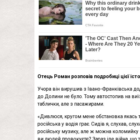
Отець Роман розповів подробиці цієї істор
Учора він вирушив з Івано-Франківська до
до Долини не було. Тому автостопив на виїз
таблички, але з пасажирами.
«Дивлюся, кругом мене обстановка якась т
російська у водія грає. Сидів я, слухав, слух
російську музику, але ж можна коломийку 
ви людей провокуєте? Зараз іде війна, що т