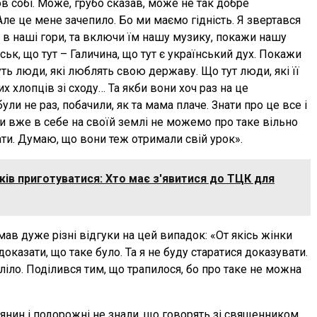
шов собі. Може, грубо сказав, може не так добре
Але це мене зачепило. Бо ми маємо гідність. Я звертався
, в наші гори, та включи їм нашу музику, покажи нашу
ськ, що тут – Галичина, що тут є український дух. Покажи
уть люди, які люблять свою державу. Що тут люди, які її
 хлопців зі сходу… Та якби вони хоч раз на це
ли не раз, побачили, як та мама плаче. Знати про це все і
и вже в себе на своїй землі не можемо про таке вільно
ати. Думаю, що вони теж отримали свій урок».
оків приготуватися: Хто має з'явитися до ТЦК для
в дуже різні відгуки на цей випадок: «От якісь жінки
оказати, що таке було. Та я не буду старатися доказувати.
оліло. Поділився тим, що трапилося, бо про таке не можна
янин і подорожні не знали, що говорять зі священником.