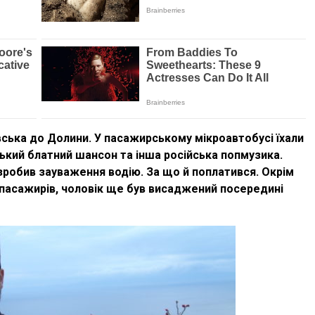
вська до Долини. У пасажирському мікроавтобусі їхали
ський блатний шансон та інша російська попмузика.
 зробив зауваження водію. За що й поплатився. Окрім
 пасажирів, чоловік ще був висаджений посередині