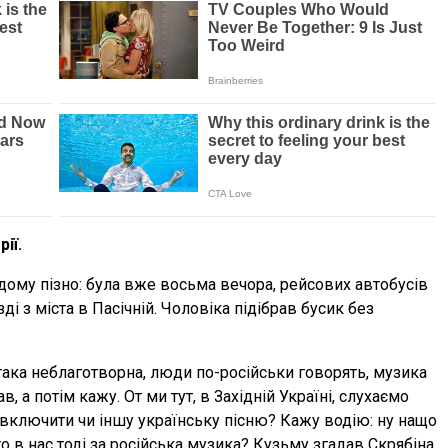
ії.
дому пізно: була вже восьма вечора, рейсових автобусів
ді з міста в Пасічній. Чоловіка підібрав бусик без
ака неблаготворна, люди по-російськи говорять, музика
ав, а потім кажу. От ми тут, в Західній Україні, слухаємо
включити чи іншу українську пісню? Кажу водію: ну нащо
о в нас тоді за російська музика? Кузьму згадав Скрябіна,