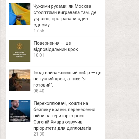
Чужими руками: як Москва
століттями вигравала там, де
українці програвали один
одному
17:55
Повернення — це
відповідальний крок
10:01
Іноді найважливіший вибір — це
не гучний крок, а тихе “я
готовий”.
08:40
Перехоплювачі, кошти на
безпеку країни, перенесення
війни на територію росії:
Євгеній Хмара озвучив
пріоритети для дипломатів
21:30