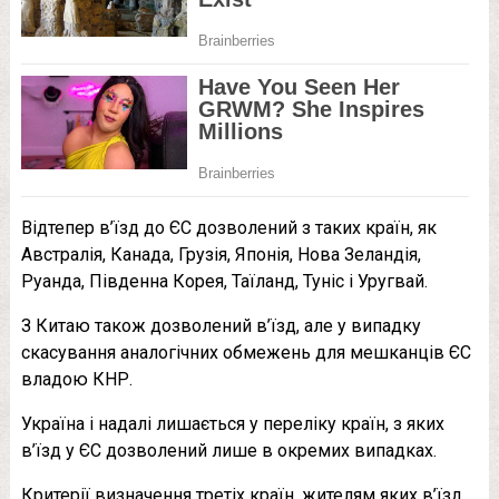
Відтепер в’їзд до ЄС дозволений з таких країн, як
Австралія, Канада, Грузія, Японія, Нова Зеландія,
Руанда, Південна Корея, Таїланд, Туніс і Уругвай.
З Китаю також дозволений в’їзд, але у випадку
скасування аналогічних обмежень для мешканців ЄС
владою КНР.
Україна і надалі лишається у переліку країн, з яких
в’їзд у ЄС дозволений лише в окремих випадках.
Критерії визначення третіх країн, жителям яких в’їзд