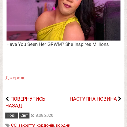
Джерело.
ПОВЕРНУТИСЬ
НАСТУПНА НОВИНА
НАЗАД
Події
Світ
8.08.2020
ЄС
,
закриття кордонів
,
кордни