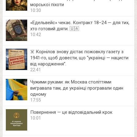
морської піхоти
10:30
«Едельвейс» чекає. Контракт 18–24 — для тих,
хто готовий діяти. 🇺🇦
10:42
☠️ Корнілов знову дістає пожовклу газету з
1941‑го, щоб довести, що “українці — нацисти
від народження”.
22:41
Чужими руками: як Москва століттями
вигравала там, де українці програвали один
одному
17:55
Повернення — це відповідальний крок
10:01