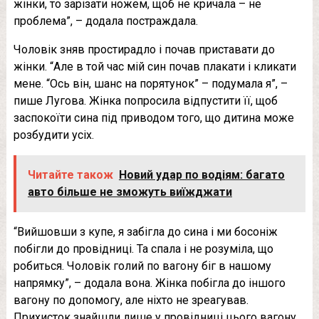
жінки, то зарізати ножем, щоб не кричала – не
проблема”, – додала постраждала.
Чоловік зняв простирадло і почав приставати до
жінки. “Але в той час мій син почав плакати і кликати
мене. “Ось він, шанс на порятунок” – подумала я”, –
пише Лугова. Жінка попросила відпустити її, щоб
заспокоїти сина під приводом того, що дитина може
розбудити усіх.
Читайте також
Новий удар по водіям: багато
авто більше не зможуть виїжджати
“Вийшовши з купе, я забігла до сина і ми босоніж
побігли до провідниці. Та спала і не розуміла, що
робиться. Чоловік голий по вагону біг в нашому
напрямку”, – додала вона. Жінка побігла до іншого
вагону по допомогу, але ніхто не зреагував.
Прихисток знайшли лише у провідниці цього вагону.