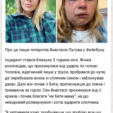
Про це пише потерпіла Анастасія Лугова у Фейсбуку.
Інцидент стався близько 3 години ночі. Жінка
розповідає, що прокинулася від ударів по голові.
Чоловік, вдягнений лише у труси, пробрався до купе,
де перебувала жінка зі сплячим сином і заблокував
двері. Далі він почав її бити, притиснувши до ліжка і
тримаючи за горло. Син Анастасії прокинувся від її
криків і почав благати “не бити маму”, на що
невідомий розвернувся і хотів вдарити хлопчика.
“Я затримала удар, пообіцявши, що зроблю все що