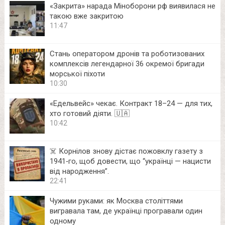
«Закрита» нарада Міноборони рф виявилася не
такою вже закритою
11:47
Стань оператором дронів та роботизованих
комплексів легендарної 36 окремої бригади
морської піхоти
10:30
«Едельвейс» чекає. Контракт 18–24 — для тих,
хто готовий діяти. 🇺🇦
10:42
☠️ Корнілов знову дістає пожовклу газету з
1941‑го, щоб довести, що “українці — нацисти
від народження”.
22:41
Чужими руками: як Москва століттями
вигравала там, де українці програвали один
одному