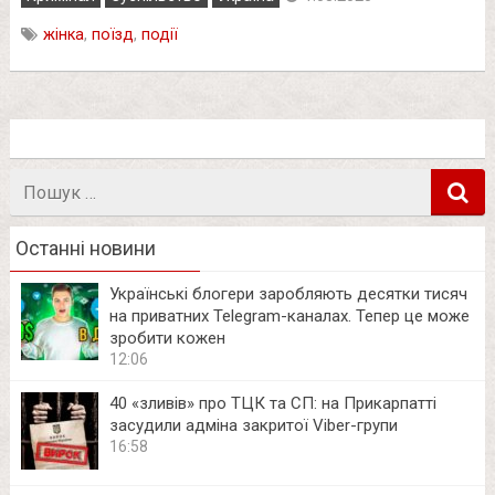
жінка
,
поїзд
,
події
Пошук
в
Останні новини
Українські блогери заробляють десятки тисяч
на приватних Telegram-каналах. Тепер це може
зробити кожен
12:06
40 «зливів» про ТЦК та СП: на Прикарпатті
засудили адміна закритої Viber-групи
16:58