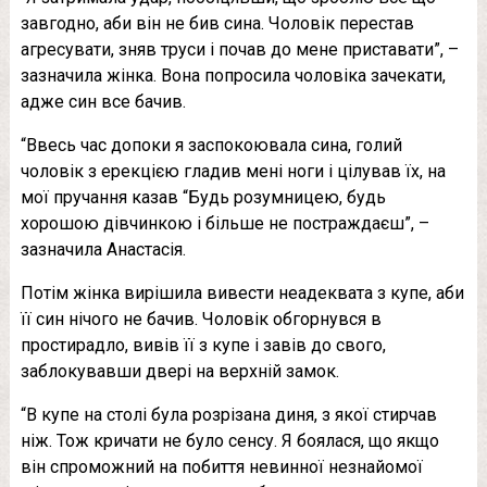
завгодно, аби він не бив сина. Чоловік перестав
агресувати, зняв труси і почав до мене приставати”, –
зазначила жінка. Вона попросила чоловіка зачекати,
адже син все бачив.
“Ввесь час допоки я заспокоювала сина, голий
чоловік з ерекцією гладив мені ноги і цілував їх, на
мої пручання казав “Будь розумницею, будь
хорошою дівчинкою і більше не постраждаєш”, –
зазначила Анастасія.
Потім жінка вирішила вивести неадеквата з купе, аби
її син нічого не бачив. Чоловік обгорнувся в
простирадло, вивів її з купе і завів до свого,
заблокувавши двері на верхній замок.
“В купе на столі була розрізана диня, з якої стирчав
ніж. Тож кричати не було сенсу. Я боялася, що якщо
він спроможний на побиття невинної незнайомої