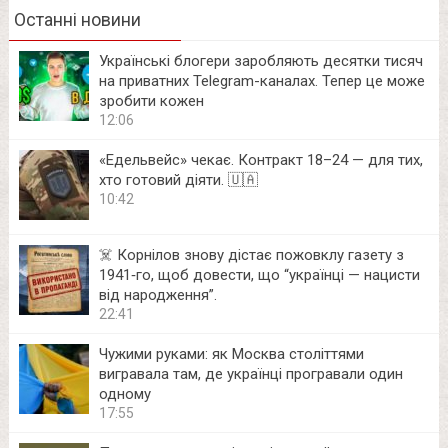
Останні новини
Українські блогери заробляють десятки тисяч
на приватних Telegram-каналах. Тепер це може
зробити кожен
12:06
«Едельвейс» чекає. Контракт 18–24 — для тих,
хто готовий діяти. 🇺🇦
10:42
☠️ Корнілов знову дістає пожовклу газету з
1941‑го, щоб довести, що “українці — нацисти
від народження”.
22:41
Чужими руками: як Москва століттями
вигравала там, де українці програвали один
одному
17:55