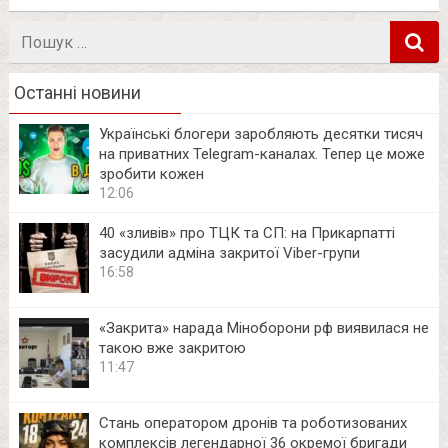
Пошук
в
Останні новини
Українські блогери заробляють десятки тисяч
на приватних Telegram-каналах. Тепер це може
зробити кожен
12:06
40 «зливів» про ТЦК та СП: на Прикарпатті
засудили адміна закритої Viber-групи
16:58
«Закрита» нарада Міноборони рф виявилася не
такою вже закритою
11:47
Стань оператором дронів та роботизованих
комплексів легендарної 36 окремої бригади