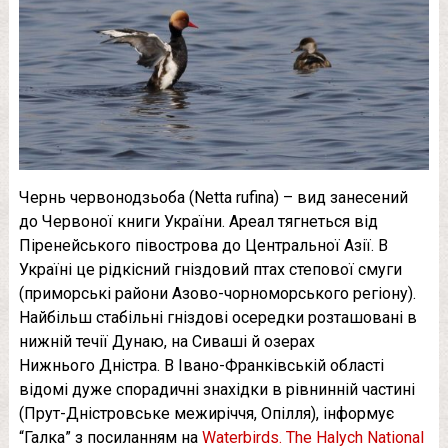
Чернь червонодзьоба (Netta rufina) – вид занесений
до Червоної книги України. Ареал тягнеться від
Піренейського півострова до Центральної Азії. В
Україні це рідкісний гніздовий птах степової смуги
(приморські райони Азово-чорноморського регіону).
Найбільш стабільні гніздові осередки розташовані в
нижній течії Дунаю, на Сиваші й озерах
Нижнього Дністра. В Івано-Франківській області
відомі дуже спорадичні знахідки в рівнинній частині
(Прут-Дністровське межиріччя, Опілля), інформує
“Галка” з посиланням на
Waterbirds. The Halych National