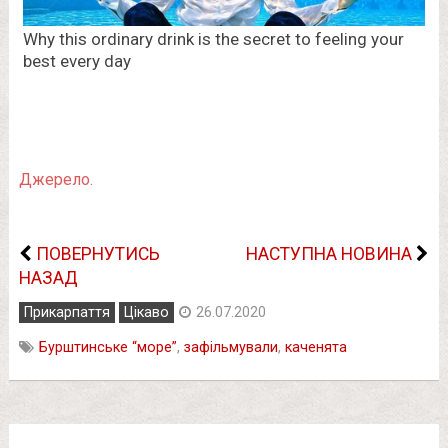
Джерело.
ПОВЕРНУТИСЬ
НАСТУПНА НОВИНА
НАЗАД
Прикарпаття
Цікаво
26.07.2020
Бурштинське “море”
,
зафільмували
,
каченята