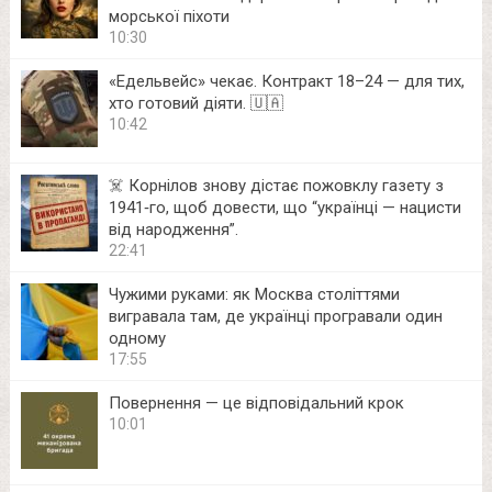
морської піхоти
10:30
«Едельвейс» чекає. Контракт 18–24 — для тих,
хто готовий діяти. 🇺🇦
10:42
☠️ Корнілов знову дістає пожовклу газету з
1941‑го, щоб довести, що “українці — нацисти
від народження”.
22:41
Чужими руками: як Москва століттями
вигравала там, де українці програвали один
одному
17:55
Повернення — це відповідальний крок
10:01