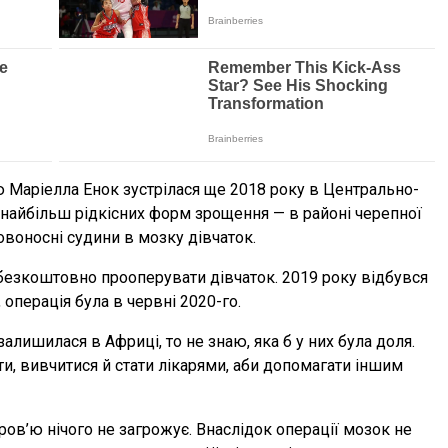
 Маріелла Енок зустрілася ще 2018 року в Центрально-
з найбільш рідкісних форм зрощення — в районі черепної
овоносні судини в мозку дівчаток.
 безкоштовно прооперувати дівчаток. 2019 року відбувся
 операція була в червні 2020-го.
залишилася в Африці, то не знаю, яка б у них була доля.
и, вивчитися й стати лікарями, аби допомагати іншим
ров’ю нічого не загрожує. Внаслідок операції мозок не