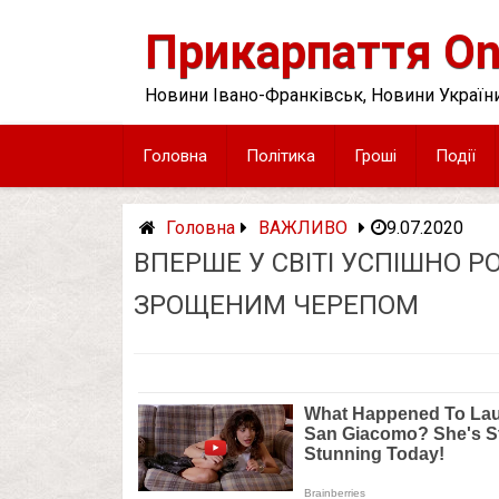
Skip
to
Прикарпаття On
content
Новини Івано-Франківськ, Новини України
Головна
Політика
Гроші
Події
Головна
ВАЖЛИВО
9.07.2020
ВПЕРШЕ У СВІТІ УСПІШНО 
ЗРОЩЕНИМ ЧЕРЕПОМ