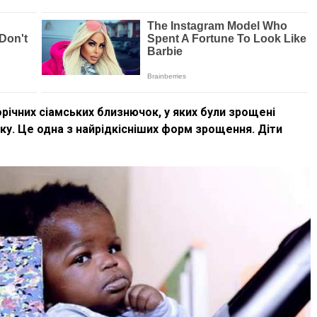
річних сіамських близнючок, у яких були зрощені
ку. Це одна з найрідкісніших форм зрощення. Діти