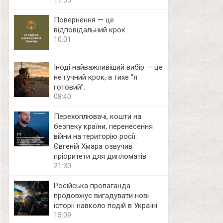
17:55
Повернення — це
відповідальний крок
10:01
Іноді найважливіший вибір — це
не гучний крок, а тихе “я
готовий”.
08:40
Перехоплювачі, кошти на
безпеку країни, перенесення
війни на територію росії:
Євгеній Хмара озвучив
пріоритети для дипломатів
21:30
Російська пропаганда
продовжує вигадувати нові
історії навколо подій в Україні
15:09