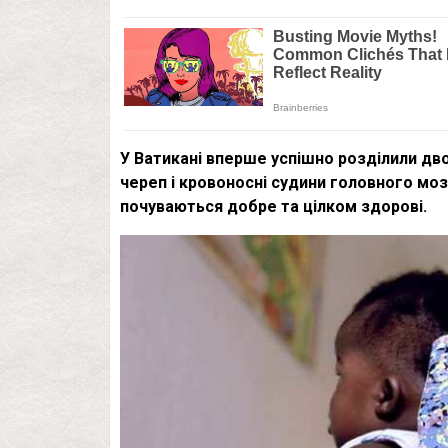
У Ватикані вперше успішно розділили дво
череп і кровоносні судини головного моз
почуваються добре та цілком здорові.