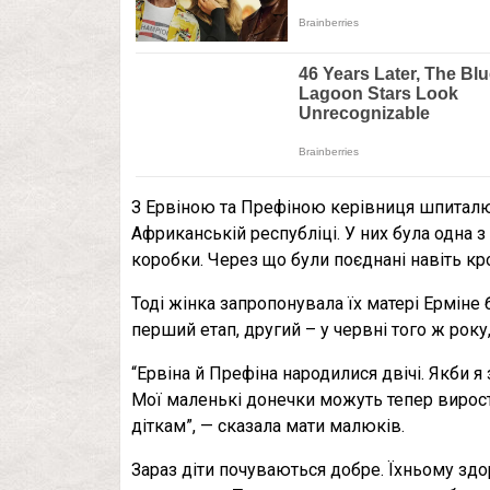
З Ервіною та Префіною керівниця шпиталю
Африканській республіці. У них була одна 
коробки. Через що були поєднані навіть кр
Тоді жінка запропонувала їх матері Ерміне
перший етап, другий – у червні того ж року,
“Ервіна й Префіна народилися двічі. Якби я 
Мої маленькі донечки можуть тепер вирост
діткам”, — сказала мати малюків.
Зараз діти почуваються добре. Їхньому здо