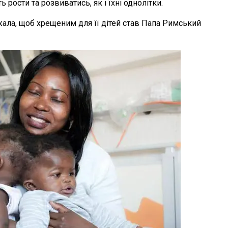
ости та розвиватись, як і їхні однолітки.
ала, щоб хрещеним для її дітей став Папа Римський