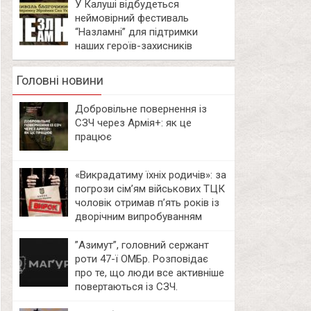
У Калуші відбудеться
неймовірний фестиваль
“Назламні” для підтримки
наших героїв-захисників
Головні новини
Добровільне повернення із
СЗЧ через Армія+: як це
працює
«Викрадатиму їхніх родичів»: за
погрози сім’ям військових ТЦК
чоловік отримав п’ять років із
дворічним випробуванням
⁨”Азимут”, головний сержант
роти 47-ї ОМБр. Розповідає
про те, що люди все активніше
повертаються із СЗЧ.