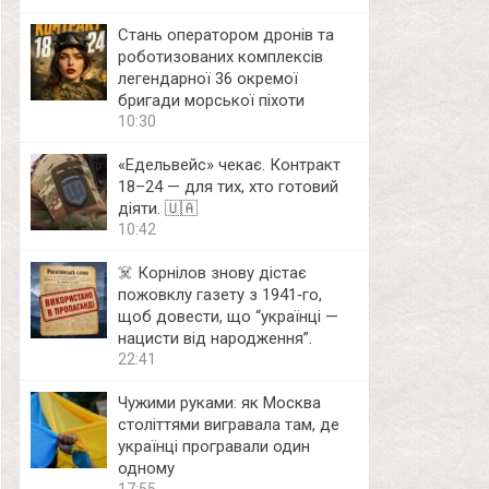
Стань оператором дронів та
роботизованих комплексів
легендарної 36 окремої
бригади морської піхоти
10:30
«Едельвейс» чекає. Контракт
18–24 — для тих, хто готовий
діяти. 🇺🇦
10:42
☠️ Корнілов знову дістає
пожовклу газету з 1941‑го,
щоб довести, що “українці —
нацисти від народження”.
22:41
Чужими руками: як Москва
століттями вигравала там, де
українці програвали один
одному