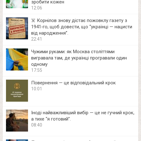
зробити кожен
12:06
☠️ Корнілов знову дістає пожовклу газету з
1941‑го, щоб довести, що “українці — нацисти
від народження”.
22:41
Чужими руками: як Москва століттями
вигравала там, де українці програвали один
одному
17:55
Повернення — це відповідальний крок
10:01
Іноді найважливіший вибір — це не гучний крок,
а тихе “я готовий”.
08:40