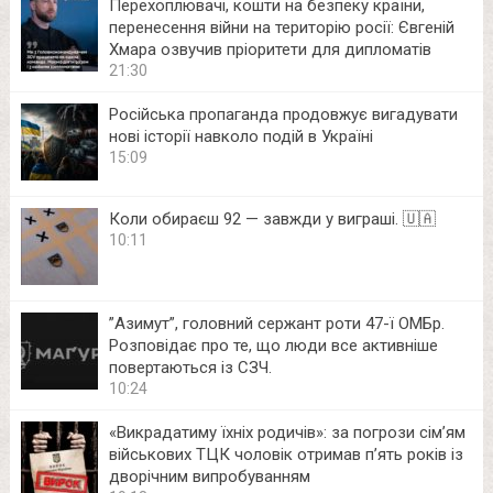
Перехоплювачі, кошти на безпеку країни,
перенесення війни на територію росії: Євгеній
Хмара озвучив пріоритети для дипломатів
21:30
Російська пропаганда продовжує вигадувати
нові історії навколо подій в Україні
15:09
Коли обираєш 92 — завжди у виграші. 🇺🇦
10:11
⁨”Азимут”, головний сержант роти 47-ї ОМБр.
Розповідає про те, що люди все активніше
повертаються із СЗЧ.
10:24
«Викрадатиму їхніх родичів»: за погрози сім’ям
військових ТЦК чоловік отримав п’ять років із
дворічним випробуванням