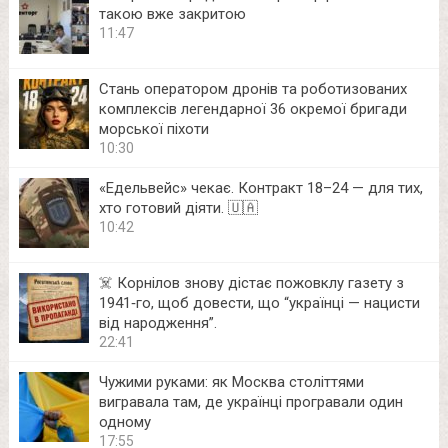
такою вже закритою
11:47
Стань оператором дронів та роботизованих
комплексів легендарної 36 окремої бригади
морської піхоти
10:30
«Едельвейс» чекає. Контракт 18–24 — для тих,
хто готовий діяти. 🇺🇦
10:42
☠️ Корнілов знову дістає пожовклу газету з
1941‑го, щоб довести, що “українці — нацисти
від народження”.
22:41
Чужими руками: як Москва століттями
вигравала там, де українці програвали один
одному
17:55