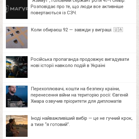
⁨”Азимут”, головний сержант роти 47-ї ОМБр.
Розповідає про те, що люди все активніше
повертаються із СЗЧ.
Коли обираєш 92 — завжди у виграші. 🇺🇦
Російська пропаганда продовжує вигадувати
нові історії навколо подій в Україні
Перехоплювачі, кошти на безпеку країни,
перенесення війни на територію росії: Євгеній
Хмара озвучив пріоритети для дипломатів
Іноді найважливіший вибір — це не гучний крок,
а тихе “я готовий”.