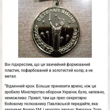
Він підкреслив, що це звичайний формований
пластик, пофарбований в золотистий колір, а не
метал.
“Відмінний крок. Більше принизити армію, ніж це
зробило Міністерство оборони України, було, напевно,
неможливо. Привіт, там ще прес-секретарю
бойовому полковнику Павлівській передайте, яка
закриває Армію FM. І міністру заодно. Виродки. Тупо