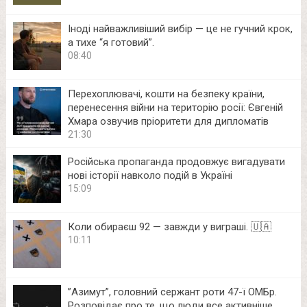
Іноді найважливіший вибір — це не гучний крок,
а тихе “я готовий”.
08:40
Перехоплювачі, кошти на безпеку країни,
перенесення війни на територію росії: Євгеній
Хмара озвучив пріоритети для дипломатів
21:30
Російська пропаганда продовжує вигадувати
нові історії навколо подій в Україні
15:09
Коли обираєш 92 — завжди у виграші. 🇺🇦
10:11
⁨”Азимут”, головний сержант роти 47-ї ОМБр.
Розповідає про те, що люди все активніше