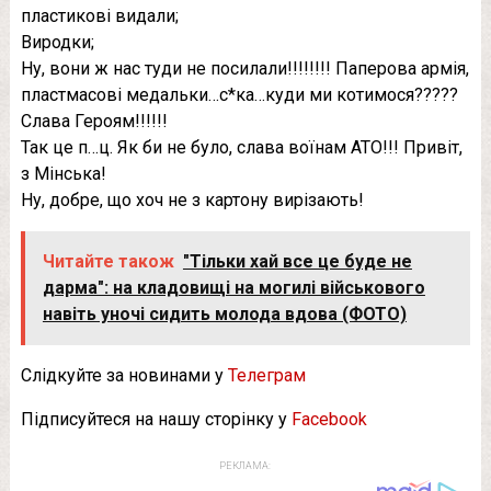
пластикові видали;
Виродки;
Ну, вони ж нас туди не посилали!!!!!!!! Паперова армія,
пластмасові медальки…с*ка…куди ми котимося?????
Слава Героям!!!!!!
Так це п…ц. Як би не було, слава воїнам АТО!!! Привіт,
з Мінська!
Ну, добре, що хоч не з картону вирізають!
Читайте також
"Тільки хай все це буде не
дарма": на кладовищі на могилі військового
навіть уночі сидить молода вдова (ФОТО)
Слідкуйте за новинами у
Телеграм
Підписуйтеся на нашу сторінку у
Facebook
РЕКЛАМА: