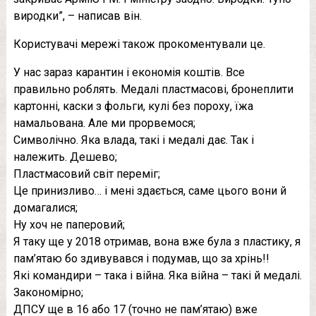
виродки”, – написав він.
Користувачі мережі також прокоментували це.
У нас зараз карантин і економія коштів. Все
правильно роблять. Медалі пластмасові, бронеплити
картонні, каски з фольги, кулі без пороху, їжа
намальована. Але ми прорвемося;
Символічно. Яка влада, такі і медалі дає. Так і
належить. Дешево;
Пластмасовий світ переміг;
Це принизливо… і мені здається, саме цього вони й
домагалися;
Ну хоч не паперовий;
Я таку ще у 2018 отримав, вона вже була з пластику, я
пам’ятаю бо здивувався і подумав, що за хрінь!!
Які командири – така і війна. Яка війна – такі й медалі.
Закономірно;
ДПСУ ще в 16 або 17 (точно не пам’ятаю) вже