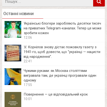
в
Останні новини
Українські блогери заробляють десятки тисяч
на приватних Telegram-каналах. Тепер це може
зробити кожен
12:06
☠️ Корнілов знову дістає пожовклу газету з
1941‑го, щоб довести, що “українці — нацисти
від народження”.
22:41
Чужими руками: як Москва століттями
вигравала там, де українці програвали один
одному
17:55
Повернення — це відповідальний крок
10:01