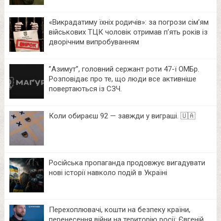
«Викрадатиму їхніх родичів»: за погрози сім’ям
військових ТЦК чоловік отримав п’ять років із
дворічним випробуванням
⁨”Азимут”, головний сержант роти 47-ї ОМБр.
Розповідає про те, що люди все активніше
повертаються із СЗЧ.
Коли обираєш 92 — завжди у виграші. 🇺🇦
Російська пропаганда продовжує вигадувати
нові історії навколо подій в Україні
Перехоплювачі, кошти на безпеку країни,
перенесення війни на територію росії: Євгеній