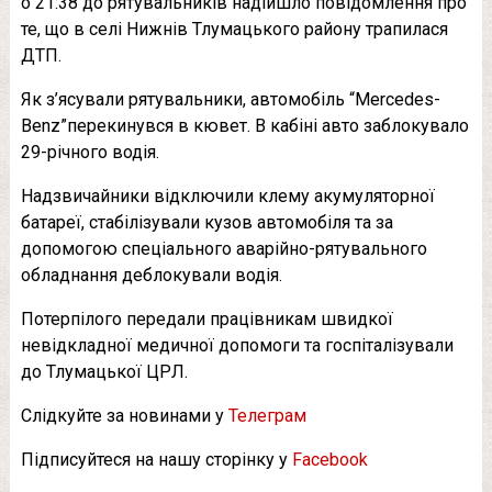
о 21:38 до рятувальників надійшло повідомлення про
те, що в селі Нижнів Тлумацького району трапилася
ДТП.
Як з’ясували рятувальники, автомобіль “Mercedes-
Benz”перекинувся в кювет. В кабіні авто заблокувало
29-річного водія.
Надзвичайники відключили клему акумуляторної
батареї, стабілізували кузов автомобіля та за
допомогою спеціального аварійно-рятувального
обладнання деблокували водія.
Потерпілого передали працівникам швидкої
невідкладної медичної допомоги та госпіталізували
до Тлумацької ЦРЛ.
Слідкуйте за новинами у
Телеграм
Підписуйтеся на нашу сторінку у
Facebook