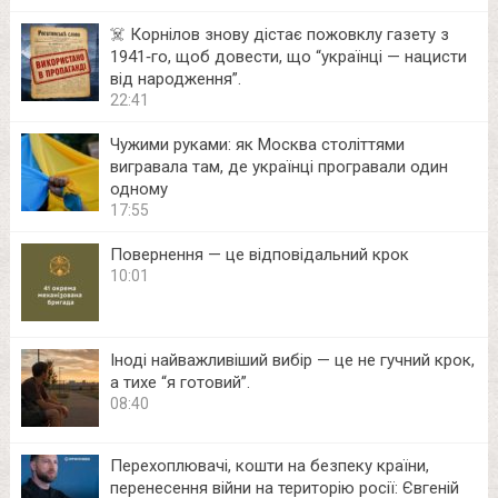
☠️ Корнілов знову дістає пожовклу газету з
1941‑го, щоб довести, що “українці — нацисти
від народження”.
22:41
Чужими руками: як Москва століттями
вигравала там, де українці програвали один
одному
17:55
Повернення — це відповідальний крок
10:01
Іноді найважливіший вибір — це не гучний крок,
а тихе “я готовий”.
08:40
Перехоплювачі, кошти на безпеку країни,
перенесення війни на територію росії: Євгеній