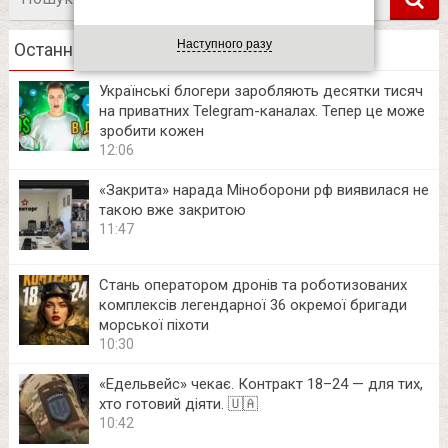
в
Наступного разу
Останні новини
Українські блогери заробляють десятки тисяч
на приватних Telegram-каналах. Тепер це може
зробити кожен
12:06
«Закрита» нарада Міноборони рф виявилася не
такою вже закритою
11:47
Стань оператором дронів та роботизованих
комплексів легендарної 36 окремої бригади
морської піхоти
10:30
«Едельвейс» чекає. Контракт 18–24 — для тих,
хто готовий діяти. 🇺🇦
10:42