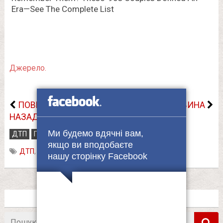
Джерело.
ПОВЕРНУТИСЬ
НАСТУПНА НОВИНА
НАЗАД
Ми будемо вдячні вам,
ДТП
Прикарпаття
Суспільство
22.05.2020
якщо ви вподобаєте
ДТП
,
Нижнів
,
рятувальники
нашу сторінку Facebook
Пошук