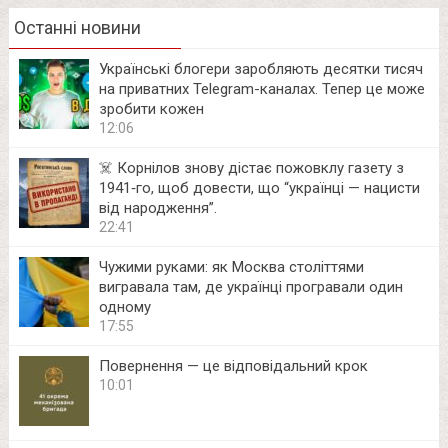
Останні новини
Українські блогери заробляють десятки тисяч
на приватних Telegram-каналах. Тепер це може
зробити кожен
12:06
☠️ Корнілов знову дістає пожовклу газету з
1941‑го, щоб довести, що “українці — нацисти
від народження”.
22:41
Чужими руками: як Москва століттями
вигравала там, де українці програвали один
одному
17:55
Повернення — це відповідальний крок
10:01