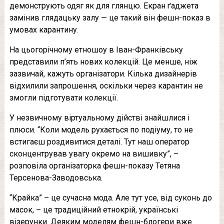
демонструють одяг як для глянцю. Екран ґаджета
замінив глядацьку залу — це такий він фешн-показ в
умовах карантину.
На цьогорічному етношоу в Іван-Франківську
представили п’ять нових колекцій. Це менше, ніж
зазвичай, кажуть організатори. Кілька дизайнерів
відхилили запрошення, оскільки через карантин не
змогли підготувати колекції.
У незвичному віртуальному дійстві знайшлися і
плюси. “Коли модель рухається по подіуму, то не
встигаєш роздивитися деталі. Тут наш оператор
сконцентрував увагу окремо на вишивку”, –
розповіла організаторка фешн-показу Тетяна
Терсенова-Заводовська.
“Крайка” – це сучасна мода. Але тут усе, від суконь до
масок, – це традиційний етнокрій, українські
візерунки. Деяким моделям фешн-блогери вже