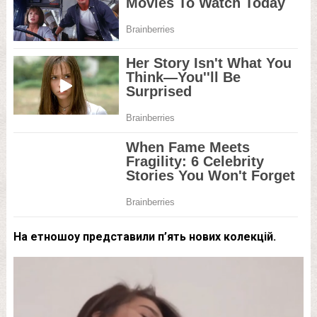
На етношоу представили п’ять нових колекцій.