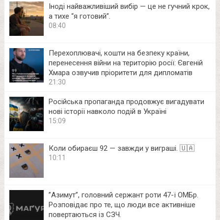
Іноді найважливіший вибір — це не гучний крок,
а тихе “я готовий”.
08:40
Перехоплювачі, кошти на безпеку країни,
перенесення війни на територію росії: Євгеній
Хмара озвучив пріоритети для дипломатів
21:30
Російська пропаганда продовжує вигадувати
нові історії навколо подій в Україні
15:09
Коли обираєш 92 — завжди у виграші. 🇺🇦
10:11
⁨”Азимут”, головний сержант роти 47-ї ОМБр.
Розповідає про те, що люди все активніше
повертаються із СЗЧ.