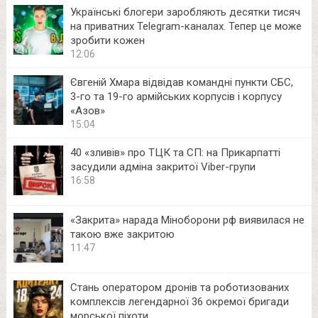
Українські блогери заробляють десятки тисяч
на приватних Telegram-каналах. Тепер це може
зробити кожен
12:06
Євгеній Хмара відвідав командні пункти СБС,
3-го та 19-го армійських корпусів і корпусу
«Азов»
15:04
40 «зливів» про ТЦК та СП: на Прикарпатті
засудили адміна закритої Viber-групи
16:58
«Закрита» нарада Міноборони рф виявилася не
такою вже закритою
11:47
Стань оператором дронів та роботизованих
комплексів легендарної 36 окремої бригади
морської піхоти