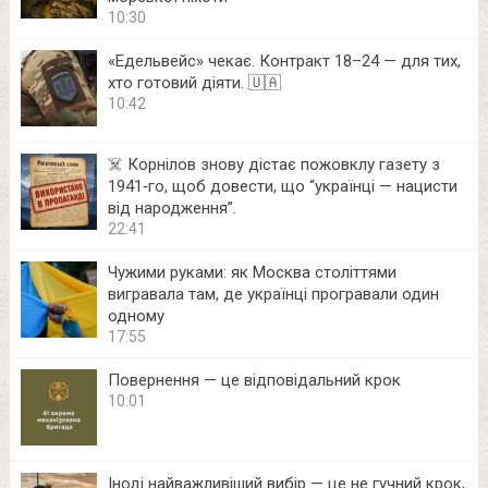
10:30
«Едельвейс» чекає. Контракт 18–24 — для тих,
хто готовий діяти. 🇺🇦
10:42
☠️ Корнілов знову дістає пожовклу газету з
1941‑го, щоб довести, що “українці — нацисти
від народження”.
22:41
Чужими руками: як Москва століттями
вигравала там, де українці програвали один
одному
17:55
Повернення — це відповідальний крок
10:01
Іноді найважливіший вибір — це не гучний крок,