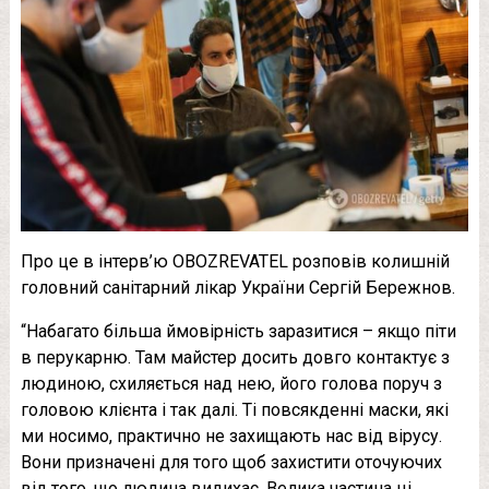
Про це в інтерв’ю OBOZREVATEL розповів колишній
головний санітарний лікар України Сергій Бережнов.
“Набагато більша ймовірність заразитися – якщо піти
в перукарню. Там майстер досить довго контактує з
людиною, схиляється над нею, його голова поруч з
головою клієнта і так далі. Ті повсякденні маски, які
ми носимо, практично не захищають нас від вірусу.
Вони призначені для того щоб захистити оточуючих
від того, що людина видихає. Велика частина ці