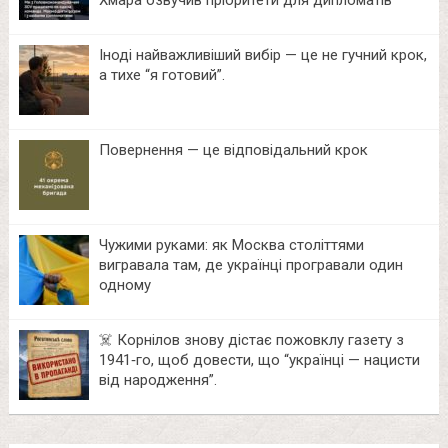
Хмара озвучив пріоритети для дипломатів
Іноді найважливіший вибір — це не гучний крок,
а тихе “я готовий”.
Повернення — це відповідальний крок
Чужими руками: як Москва століттями
вигравала там, де українці програвали один
одному
☠️ Корнілов знову дістає пожовклу газету з
1941‑го, щоб довести, що “українці — нацисти
від народження”.