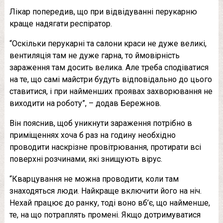
Лікар попередив, що при відвідуванні перукарню
краще надягати респіратор.
“Оскільки перукарні та салони краси не дуже великі,
вентиляція там не дуже гарна, то ймовірність
зараження там досить велика. Але треба сподіватися
на те, що самі майстри будуть відповідально до цього
ставитися, і при найменших проявах захворювання не
виходити на роботу”, – додав Бережнов.
Він пояснив, щоб уникнути зараження потрібно в
приміщеннях хоча б раз на годину необхідно
проводити наскрізне провітрювання, протирати всі
поверхні розчинами, які знищують вірус.
“Кварцування не можна проводити, коли там
знаходяться люди. Найкраще включити його на ніч.
Нехай працює до ранку, тоді воно вб’є, що найменше,
те, на що потраплять промені. Якщо дотримуватися