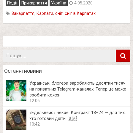
Події
Прикарпаття
Україна
4.05.2020
Закарпаття
,
Карпати
,
сніг
,
сніг в Карпатах
Пошук
в
Останні новини
Українські блогери заробляють десятки тисяч
на приватних Telegram-каналах. Тепер це може
зробити кожен
12:06
«Едельвейс» чекає. Контракт 18–24 — для тих,
хто готовий діяти. 🇺🇦
10:42