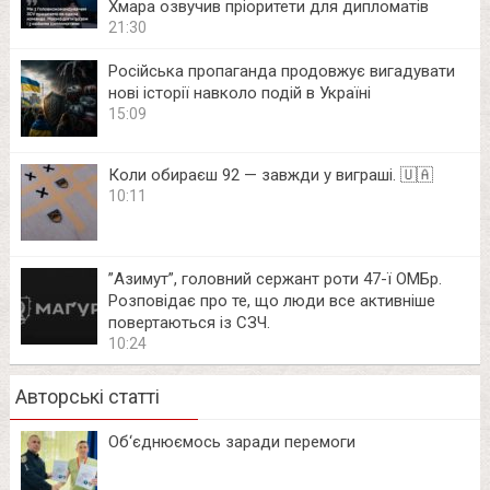
Хмара озвучив пріоритети для дипломатів
21:30
Російська пропаганда продовжує вигадувати
нові історії навколо подій в Україні
15:09
Коли обираєш 92 — завжди у виграші. 🇺🇦
10:11
⁨”Азимут”, головний сержант роти 47-ї ОМБр.
Розповідає про те, що люди все активніше
повертаються із СЗЧ.
10:24
Авторські статті
Об‘єднюємось заради перемоги