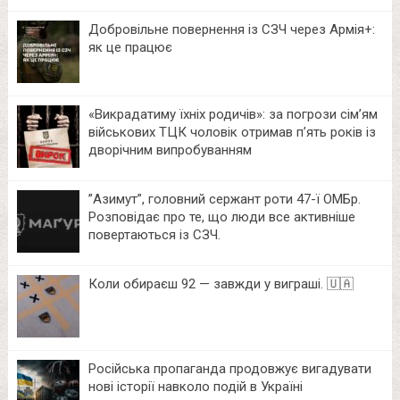
Добровільне повернення із СЗЧ через Армія+:
як це працює
«Викрадатиму їхніх родичів»: за погрози сім’ям
військових ТЦК чоловік отримав п’ять років із
дворічним випробуванням
⁨”Азимут”, головний сержант роти 47-ї ОМБр.
Розповідає про те, що люди все активніше
повертаються із СЗЧ.
Коли обираєш 92 — завжди у виграші. 🇺🇦
Російська пропаганда продовжує вигадувати
нові історії навколо подій в Україні