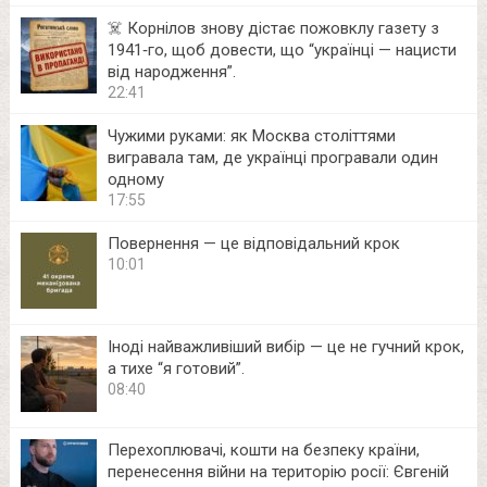
☠️ Корнілов знову дістає пожовклу газету з
1941‑го, щоб довести, що “українці — нацисти
від народження”.
22:41
Чужими руками: як Москва століттями
вигравала там, де українці програвали один
одному
17:55
Повернення — це відповідальний крок
10:01
Іноді найважливіший вибір — це не гучний крок,
а тихе “я готовий”.
08:40
Перехоплювачі, кошти на безпеку країни,
перенесення війни на територію росії: Євгеній