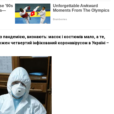
з пандемією, визнають: масок і костюмів мало, а те,
ожен четвертий інфікований коронавірусом в Україні –