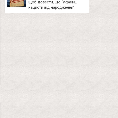
щоб довести, що “українці —
нацисти від народження”.