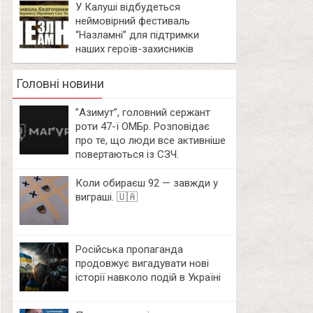
У Калуші відбудеться
неймовірний фестиваль
“Назламні” для підтримки
наших героїв-захисників
Головні новини
⁨”Азимут”, головний сержант
роти 47-ї ОМБр. Розповідає
про те, що люди все активніше
повертаються із СЗЧ.
Коли обираєш 92 — завжди у
виграші. 🇺🇦
Російська пропаганда
продовжує вигадувати нові
історії навколо подій в Україні