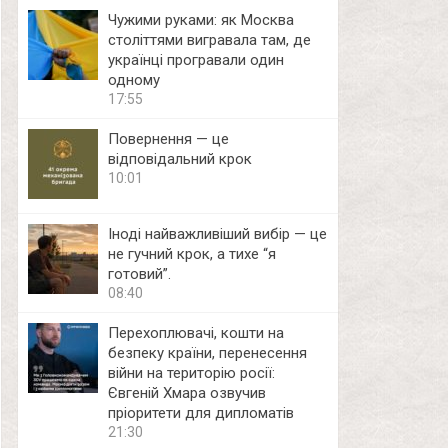
Чужими руками: як Москва
століттями вигравала там, де
українці програвали один
одному
17:55
Повернення — це
відповідальний крок
10:01
Іноді найважливіший вибір — це
не гучний крок, а тихе “я
готовий”.
08:40
Перехоплювачі, кошти на
безпеку країни, перенесення
війни на територію росії:
Євгеній Хмара озвучив
пріоритети для дипломатів
21:30