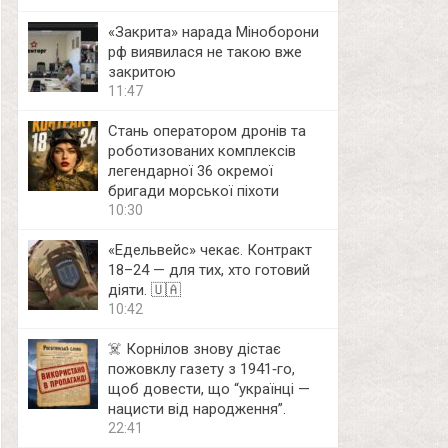
«Закрита» нарада Міноборони
рф виявилася не такою вже
закритою
11:47
Стань оператором дронів та
роботизованих комплексів
легендарної 36 окремої
бригади морської піхоти
10:30
«Едельвейс» чекає. Контракт
18–24 — для тих, хто готовий
діяти. 🇺🇦
10:42
☠️ Корнілов знову дістає
пожовклу газету з 1941‑го,
щоб довести, що “українці —
нацисти від народження”.
22:41