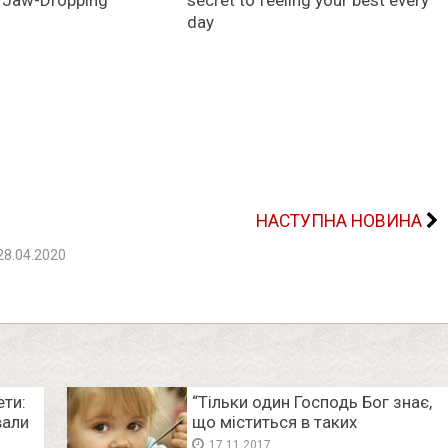
НАСТУПНА НОВИНА
28.04.2020
ети:
“Тільки один Господь Бог знає,
вали
що міститься в таких
продуктах”: стало відомо, чим
17.11.2017