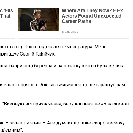
носоглотці. Різко піднялася темппература. Мене
ригадує Сергій Гафійчук.
ння: наприкінці березня й на початку квітня була велика
 в нас є, щиток є. Але, як виявилося, це не гарантує нам
 “Виконую всі призначення, беру капання, лежу на животі
ток, – зізнається він. – Але думаю, що вже скоро вискочу
ід’ємним”.