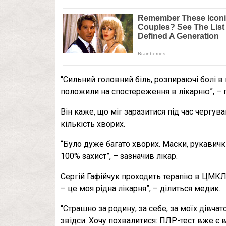
“Сильний головний біль, розпираючі болі в 
положили на спостереження в лікарню”, – п
Він каже, що міг заразитися під час чергува
кількість хворих.
“Було дуже багато хворих. Маски, рукавички
100% захист”, – зазначив лікар.
Сергій Гафійчук проходить терапію в ЦМКЛ.
– це моя рідна лікарня”, – ділиться медик.
“Страшно за родину, за себе, за моїх дівча
звідси. Хочу похвалитися: ПЛР-тест вже є в