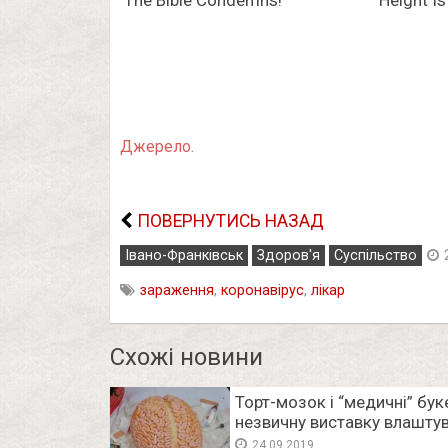
Джерело.
ПОВЕРНУТИСЬ НАЗАД
Івано-Франківськ
Здоров'я
Суспільство
зараження
,
коронавірус
,
лікар
Схожі новини
Торт-мозок і “медичні” бук
незвичну виставку влашту
студенти-медики (ФОТО)
24.09.2019