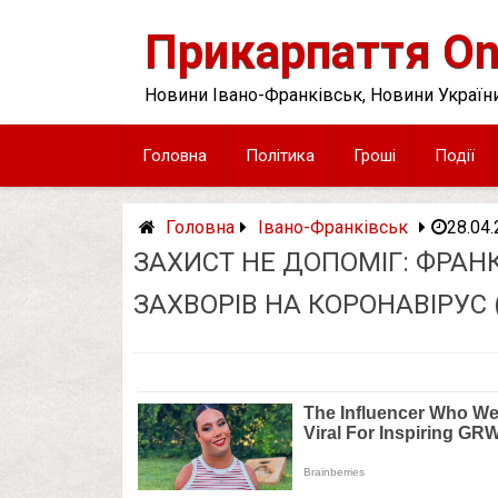
Skip
to
Прикарпаття On
content
Новини Івано-Франківськ, Новини України
Головна
Політика
Гроші
Події
Головна
Івано-Франківськ
28.04
ЗАХИСТ НЕ ДОПОМІГ: ФРАНК
ЗАХВОРІВ НА КОРОНАВІРУС 