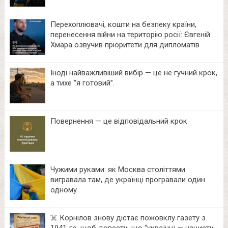
Перехоплювачі, кошти на безпеку країни,
перенесення війни на територію росії: Євгеній
Хмара озвучив пріоритети для дипломатів
Іноді найважливіший вибір — це не гучний крок,
а тихе “я готовий”.
Повернення — це відповідальний крок
Чужими руками: як Москва століттями
вигравала там, де українці програвали один
одному
☠️ Корнілов знову дістає пожовклу газету з
1941‑го, щоб довести, що “українці — нацисти