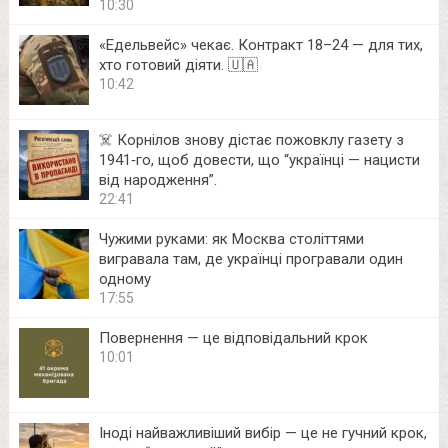
10:30
«Едельвейс» чекає. Контракт 18–24 — для тих,
хто готовий діяти. 🇺🇦
10:42
☠️ Корнілов знову дістає пожовклу газету з
1941‑го, щоб довести, що “українці — нацисти
від народження”.
22:41
Чужими руками: як Москва століттями
вигравала там, де українці програвали один
одному
17:55
Повернення — це відповідальний крок
10:01
Іноді найважливіший вибір — це не гучний крок,