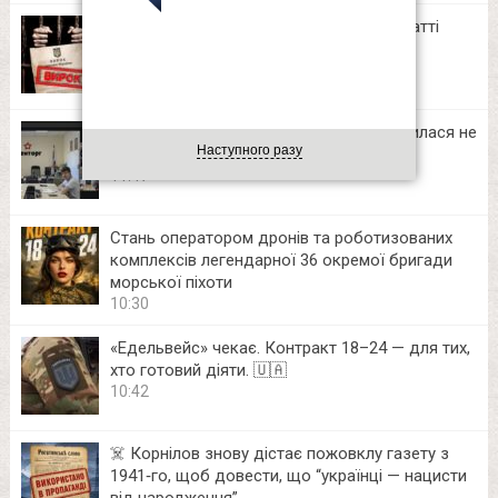
40 «зливів» про ТЦК та СП: на Прикарпатті
засудили адміна закритої Viber-групи
16:58
«Закрита» нарада Міноборони рф виявилася не
Наступного разу
такою вже закритою
11:47
Стань оператором дронів та роботизованих
комплексів легендарної 36 окремої бригади
морської піхоти
10:30
«Едельвейс» чекає. Контракт 18–24 — для тих,
хто готовий діяти. 🇺🇦
10:42
☠️ Корнілов знову дістає пожовклу газету з
1941‑го, щоб довести, що “українці — нацисти