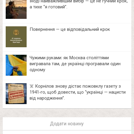
Іноді найважливіший вибір — це не гучний крок,
а тихе “я готовий”.
Повернення — це відповідальний крок
Чужими руками: як Москва століттями
вигравала там, де українці програвали один
одному
☠️ Корнілов знову дістає пожовклу газету з
1941‑го, щоб довести, що “українці — нацисти
від народження”.
Додати новину