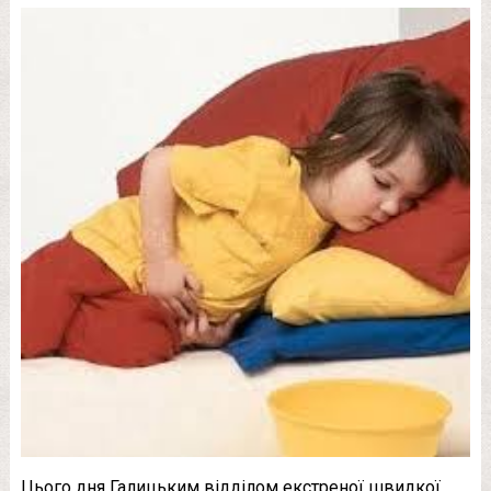
Цього дня Галицьким відділом екстреної швидкої