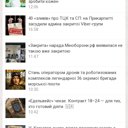
зробити кожен
12:06
40 «зливів» про ТЦК та СП: на Прикарпатті
засудили адміна закритої Viber-групи
16:58
«Закрита» нарада Міноборони рф виявилася не
такою вже закритою
11:47
Стань оператором дронів та роботизованих
комплексів легендарної 36 окремої бригади
морської піхоти
10:30
«Едельвейс» чекає. Контракт 18–24 — для тих,
хто готовий діяти. 🇺🇦
10:42
☠️ Корнілов знову дістає пожовклу газету з