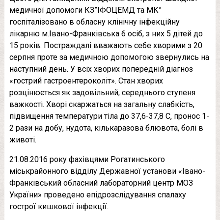
медичної допомоги КЗ”ІФОЦЕМД та МК”
госпіталізовано в обласну клінічну інфекційну
лікарню м.Івано-Франківська 6 осіб, з них 5 дітей до
15 років. Постраждалі вважають себе хворими з 20
серпня проте за медичною допомогою звернулись на
наступний день. У всіх хворих попередній діагноз
«гострий гастроентероколіт». Стан хворих
розцінюється як задовільний, середнього ступеня
важкості. Хворі скаржаться на загальну слабкість,
підвищення температури тіла до 37,6-37,8 С, пронос 1-
2 рази на добу, нудота, кількаразова блювота, болі в
животі.
21.08.2016 року фахівцями Рогатинського
міськрайонного відділу Державної установи «Івано-
Франківський обласний лабораторний центр МОЗ
України» проведено епідрозслідування спалаху
гострої кишкової інфекції.