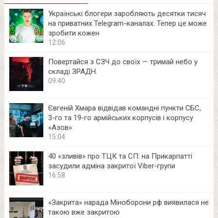
Українські блогери заробляють десятки тисяч
на приватних Telegram-каналах. Тепер це може
зробити кожен
12:06
Повертайся з СЗЧ до своїх — тримай небо у
складі ЗРАДН.
09:40
Євгеній Хмара відвідав командні пункти СБС,
3-го та 19-го армійських корпусів і корпусу
«Азов»
15:04
40 «зливів» про ТЦК та СП: на Прикарпатті
засудили адміна закритої Viber-групи
16:58
«Закрита» нарада Міноборони рф виявилася не
такою вже закритою