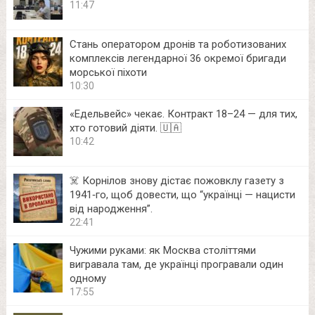
11:47
Стань оператором дронів та роботизованих
комплексів легендарної 36 окремої бригади
морської піхоти
10:30
«Едельвейс» чекає. Контракт 18–24 — для тих,
хто готовий діяти. 🇺🇦
10:42
☠️ Корнілов знову дістає пожовклу газету з
1941‑го, щоб довести, що “українці — нацисти
від народження”.
22:41
Чужими руками: як Москва століттями
вигравала там, де українці програвали один
одному
17:55