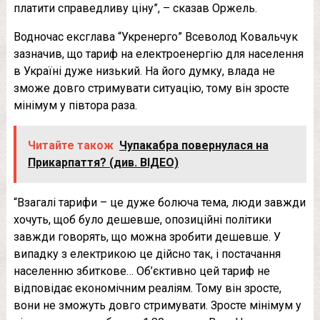
платити справедливу ціну”, – сказав Оржель.
Водночас ексглава “Укренерго” Всеволод Ковальчук
зазначив, що тариф на електроенергію для населення
в Україні дуже низький. На його думку, влада не
зможе довго стримувати ситуацію, тому він зросте
мінімум у півтора раза.
Читайте також
Чупакабра повернулася на
Прикарпаття? (див. ВІДЕО)
“Взагалі тарифи – це дуже болюча тема, люди завжди
хочуть, щоб було дешевше, опозиційні політики
завжди говорять, що можна зробити дешевше. У
випадку з електрикою це дійсно так, і постачання
населенню збиткове… Об’єктивно цей тариф не
відповідає економічним реаліям. Тому він зросте,
вони не зможуть довго стримувати. Зросте мінімум у