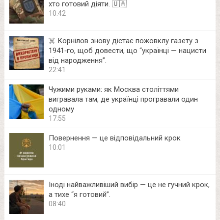
хто готовий діяти. 🇺🇦
10:42
☠️ Корнілов знову дістає пожовклу газету з
1941‑го, щоб довести, що “українці — нацисти
від народження”.
22:41
Чужими руками: як Москва століттями
вигравала там, де українці програвали один
одному
17:55
Повернення — це відповідальний крок
10:01
Іноді найважливіший вибір — це не гучний крок,
а тихе “я готовий”.
08:40