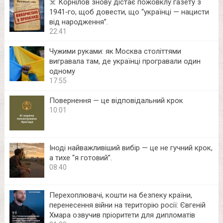
☠️ Корнілов знову дістає пожовклу газету з
1941‑го, щоб довести, що “українці — нацисти
від народження”.
22:41
Чужими руками: як Москва століттями
вигравала там, де українці програвали один
одному
17:55
Повернення — це відповідальний крок
10:01
Іноді найважливіший вибір — це не гучний крок,
а тихе “я готовий”.
08:40
Перехоплювачі, кошти на безпеку країни,
перенесення війни на територію росії: Євгеній
Хмара озвучив пріоритети для дипломатів