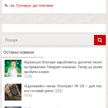
газ
,
Гончарук
,
дві платіжки
Пошук
в
Останні новини
Українські блогери заробляють десятки тисяч
на приватних Telegram-каналах. Тепер це може
зробити кожен
12:06
«Едельвейс» чекає. Контракт 18–24 — для тих,
хто готовий діяти. 🇺🇦
10:42