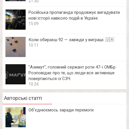
21:30
Російська пропаганда продовжує вигадувати
нові історії навколо подій в Україні
15:09
Коли обираєш 92 — завжди у виграші. 🇺🇦
10:11
⁨”Азимут”, головний сержант роти 47-ї ОМБр.
Розповідає про те, що люди все активніше
повертаються із СЗЧ.
10:24
Авторські статті
Об‘єднюємось заради перемоги