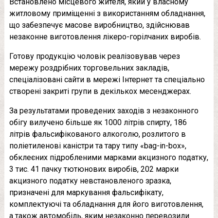
Встановлено місцевого жителя, який у власному
житловому приміщенні з використанням обладнання,
що забезпечує масове виробництво, здійснював
незаконне виготовлення лікеро-горілчаних виробів.
Готову продукцію чоловік реалізовував через
мережу роздрібних торговельних закладів,
спеціалізовані сайти в мережі Інтернет та спеціально
створені закриті групи в декількох месенджерах.
За результатами проведених заходів з незаконного
обігу вилучено більше як 1000 літрів спирту, 186
літрів фальсифікованого алкоголю, розлитого в
поліетиленові каністри та тару типу «bag-in-box»,
обклеєних підробленими марками акцизного податку,
3 тис. 41 пачку тютюнових виробів, 202 марки
акцизного податку невстановленого зразка,
призначені для маркування фальсифікату,
комплектуючі та обладнання для його виготовлення,
а також автомобіль, яким незаконно перевозили