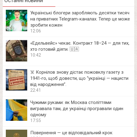
Останні новини
Українські блогери заробляють десятки тисяч
на приватних Telegram-каналах. Тепер це може
зробити кожен
12:06
«Едельвейс» чекає. Контракт 18–24 — для тих,
хто готовий діяти. 🇺🇦
10:42
☠️ Корнілов знову дістає пожовклу газету з
1941‑го, щоб довести, що “українці — нацисти
від народження”.
22:41
Чужими руками: як Москва століттями
вигравала там, де українці програвали один
одному
17:55
Повернення — це відповідальний крок