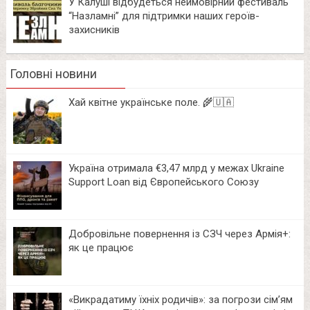
У Калуші відбудеться неймовірний фестиваль
“Назламні” для підтримки наших героїв-
захисників
Головні новини
Хай квітне українське поле. 🌾🇺🇦
Україна отримала €3,47 млрд у межах Ukraine
Support Loan від Європейського Союзу
Добровільне повернення із СЗЧ через Армія+:
як це працює
«Викрадатиму їхніх родичів»: за погрози сім’ям