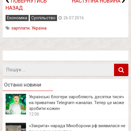
ПОВЕРНУТИСЬ
НАСТУПНА НОВИНА
НАЗАД
Економіка
Суспільство
26.07.2016
зарплати
,
Україна
Пошук
в
Останні новини
Українські блогери заробляють десятки тисяч
на приватних Telegram-каналах. Тепер це може
зробити кожен
12:06
«Закрита» нарада Міноборони рф виявилася не