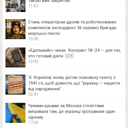
такою вже закритою
11:47
Стань оператором дронів та роботизованих
комплексів легендарної 36 окремої бригади
морської піхоти
10:30
«Едельвейс» чекає. Контракт 18–24 — для тих,
хто готовий діяти. 🇺🇦
10:42
☠️ Корнілов знову дістає пожовклу газету з
1941‑го, щоб довести, що “українці — нацисти
від народження”.
22:41
Чужими руками: як Москва століттями
вигравала там, де українці програвали один
одному
17:55