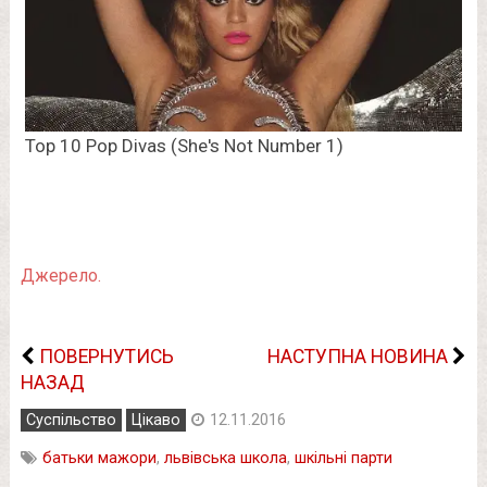
Джерело.
ПОВЕРНУТИСЬ
НАСТУПНА НОВИНА
НАЗАД
Суспільство
Цікаво
12.11.2016
батьки мажори
,
львівська школа
,
шкільні парти