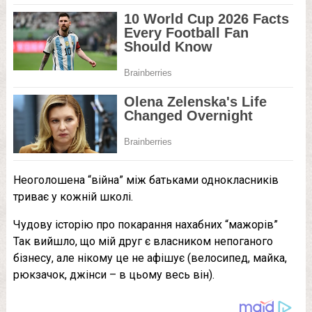
Неоголошена “війна” між батьками однокласників
триває у кожній школі.
Чудову історію про покарання нахабних “мажорів”
Так вийшло, що мій друг є власником непоганого
бізнесу, але нікому це не афішує (велосипед, майка,
рюкзачок, джінси – в цьому весь він).