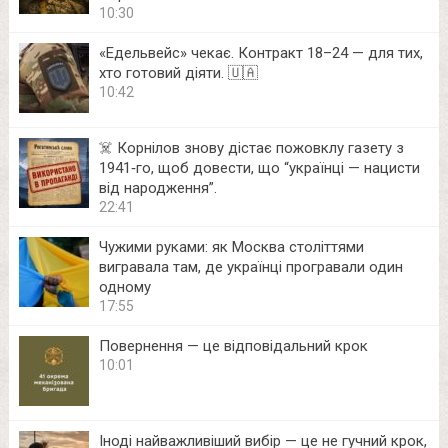
10:30
«Едельвейс» чекає. Контракт 18–24 — для тих,
хто готовий діяти. 🇺🇦
10:42
☠️ Корнілов знову дістає пожовклу газету з
1941‑го, щоб довести, що “українці — нацисти
від народження”.
22:41
Чужими руками: як Москва століттями
вигравала там, де українці програвали один
одному
17:55
Повернення — це відповідальний крок
10:01
Іноді найважливіший вибір — це не гучний крок,