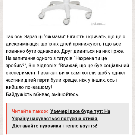
Так ось. Зараз ці “яжмами” бігають і кричать, що це є
дискримінація, що їхніх дітей принижують і що все
повинно бути однаково. Друг дивиться на них і рже.
На запитання одного з татусів “Нахрена ти це
зробив?”, Він відповів: “Вважай, що це був соціальний
експеримент. І взагалі, ви ж самі хотіли, щоб у однієї
частини дітей парти були краще, ніж у інших, ось і
вийшло по-вашому!
Байдужість вбиває, змінюйтесь.
Читайте також
Увечері вже буде тут: На
Україну насувається потужна стихія.
Діставайте пуховики і тепле взуття!