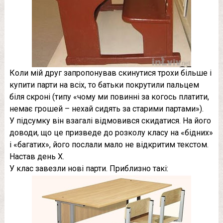
Коли мій друг запропонував скинутися трохи більше і
купити парти на всіх, то батьки покрутили пальцем
біля скроні (типу «чому ми повинні за когось платити,
немає грошей – нехай сидять за старими партами»).
У підсумку він взагалі відмовився скидатися. На його
доводи, що це призведе до розколу класу на «бідних»
і «багатих», його послали мало не відкритим текстом.
Настав день Х.
У клас завезли нові парти. Приблизно такі: