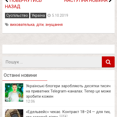
ПОВЕРНУТИСЬ
НАСТУПНА НОВИНА
НАЗАД
Суспільство
Україна
5.10.2019
вихователька
,
діти
,
знущання
Пошук
в
Останні новини
Українські блогери заробляють десятки тисяч
на приватних Telegram-каналах. Тепер це може
зробити кожен
12:06
«Едельвейс» чекає. Контракт 18–24 — для тих,