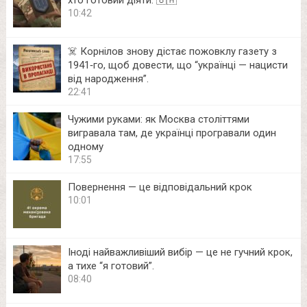
хто готовий діяти. 🇺🇦
10:42
☠️ Корнілов знову дістає пожовклу газету з
1941‑го, щоб довести, що “українці — нацисти
від народження”.
22:41
Чужими руками: як Москва століттями
вигравала там, де українці програвали один
одному
17:55
Повернення — це відповідальний крок
10:01
Іноді найважливіший вибір — це не гучний крок,
а тихе “я готовий”.
08:40