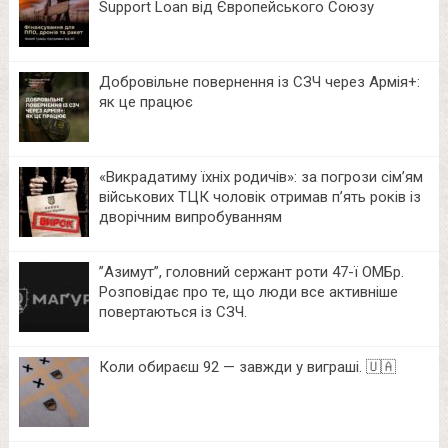
Support Loan від Європейського Союзу
Добровільне повернення із СЗЧ через Армія+:
як це працює
«Викрадатиму їхніх родичів»: за погрози сім’ям
військових ТЦК чоловік отримав п’ять років із
дворічним випробуванням
⁨”Азимут”, головний сержант роти 47-ї ОМБр.
Розповідає про те, що люди все активніше
повертаються із СЗЧ.
Коли обираєш 92 — завжди у виграші. 🇺🇦