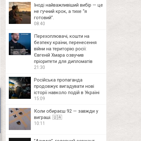
Іноді найважливіший вибір — це
не гучний крок, а тихе “я
готовий”.
08:40
Перехоплювачі, кошти на
безпеку країни, перенесення
війни на територію росії:
Євгеній Хмара озвучив
пріоритети для дипломатів
21:30
Російська пропаганда
продовжує вигадувати нові
історії навколо подій в Україні
15:09
Коли обираєш 92 — завжди у
виграші. 🇺🇦
10:11