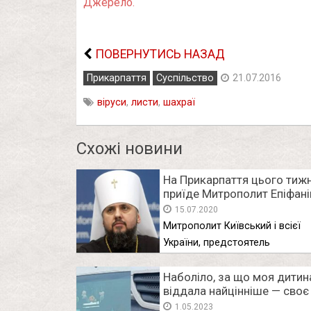
Джерело.
ПОВЕРНУТИСЬ НАЗАД
Прикарпаття
Суспільство
21.07.2016
віруси
,
листи
,
шахраї
Схожі новини
На Прикарпаття цього тиж
приїде Митрополит Епіфані
15.07.2020
Митрополит Київський і всієї
України, предстоятель
Православної церкви України
Епіфаній …
Наболіло, за що моя дитин
віддала найцінніше — своє
життя. Як так виходить, що
1.05.2023