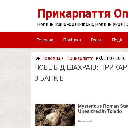
Skip
to
Прикарпаття On
content
Новини Івано-Франківськ, Новини України
Головна
Політика
Гроші
Події
Головна
Прикарпаття
21.07.2016
НОВЕ ВІД ШАХРАЇВ: ПРИКА
З БАНКІВ