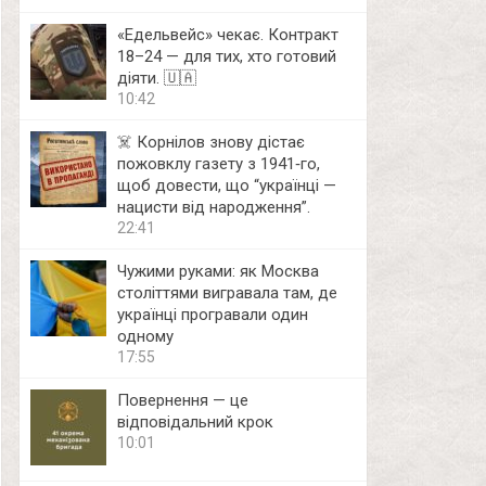
«Едельвейс» чекає. Контракт
18–24 — для тих, хто готовий
діяти. 🇺🇦
10:42
☠️ Корнілов знову дістає
пожовклу газету з 1941‑го,
щоб довести, що “українці —
нацисти від народження”.
22:41
Чужими руками: як Москва
століттями вигравала там, де
українці програвали один
одному
17:55
Повернення — це
відповідальний крок
10:01