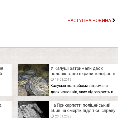
НАСТУПНА НОВИНА
ня
У Калуші затримали двох
й
чоловіків, що вкрали телефонні
кабелі
16.03.2019
Калуські поліцейські затримали
двох чоловіків, яких підозрюють в
скоєнні крадіжок. …
а
На Прикарпатті поліцейський
збив на смeрть підлітка: справу
 я
розслідує ДБР
23.09.2023