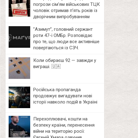
погрози сім’ям військових ТЦК
чоловік отримав п’ять років із
дворічним випробуванням
⁨”Азимут”, головний сержант
роти 47-ї ОМБр. Розповідає
про те, що люди все активніше
повертаються із СЗЧ.
Коли обираєш 92 — завжди у
виграші. 🇺🇦
Російська пропаганда
продовжує вигадувати нові
історії навколо подій в Україні
Перехоплювачі, кошти на
безпеку країни, перенесення
війни на територію росії:
Євгеній Хмара озвучив