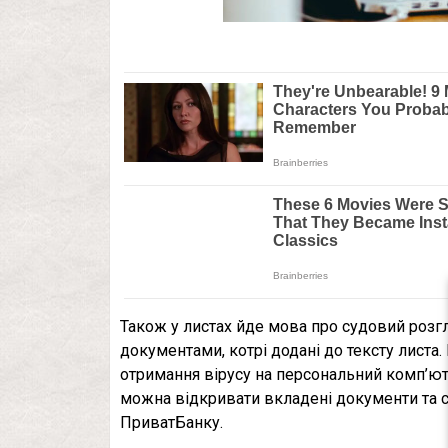
Також у листах йде мова про судовий розг
документами, котрі додані до тексту листа.
отримання вірусу на персональний комп’юте
можна відкривати вкладені документи та с
ПриватБанку.