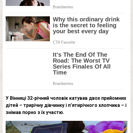
У Вінниці 32-річний чоловік катував двох прийомних
дітей – трирічну дівчинку і п’ятирічного хлопчика – і
знімав порно з їх участю.