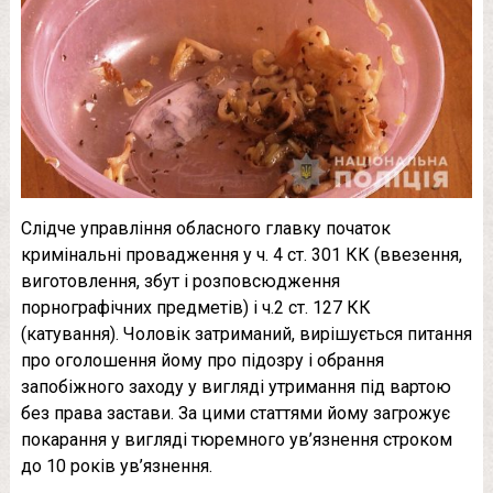
Слідче управління обласного главку початок
кримінальні провадження у ч. 4 ст. 301 КК (ввезення,
виготовлення, збут і розповсюдження
порнографічних предметів) і ч.2 ст. 127 КК
(катування). Чоловік затриманий, вирішується питання
про оголошення йому про підозру і обрання
запобіжного заходу у вигляді утримання під вартою
без права застави. За цими статтями йому загрожує
покарання у вигляді тюремного ув’язнення строком
до 10 років ув’язнення.