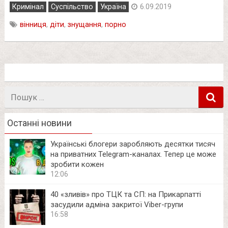
Кримінал
Суспільство
Україна
6.09.2019
вінниця
,
діти
,
знущання
,
порно
Пошук
в
Останні новини
Українські блогери заробляють десятки тисяч
на приватних Telegram-каналах. Тепер це може
зробити кожен
12:06
40 «зливів» про ТЦК та СП: на Прикарпатті
засудили адміна закритої Viber-групи
16:58