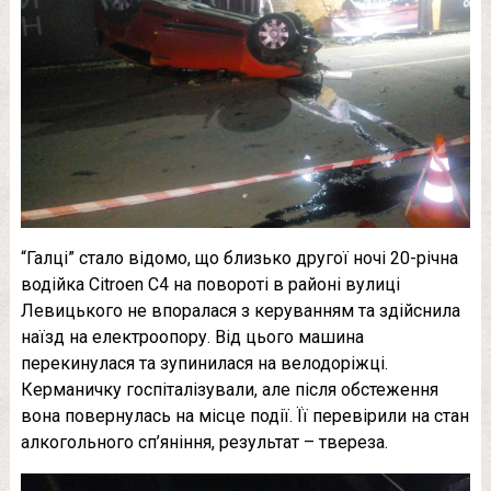
“Галці” стало відомо, що близько другої ночі 20-річна
водійка Citroen С4 на повороті в районі вулиці
Левицького не впоралася з керуванням та здійснила
наїзд на електроопору. Від цього машина
перекинулася та зупинилася на велодоріжці.
Керманичку госпіталізували, але після обстеження
вона повернулась на місце події. Її перевірили на стан
алкогольного сп’яніння, результат – твереза.