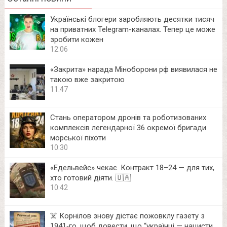
Українські блогери заробляють десятки тисяч
на приватних Telegram-каналах. Тепер це може
зробити кожен
12:06
«Закрита» нарада Міноборони рф виявилася не
такою вже закритою
11:47
Стань оператором дронів та роботизованих
комплексів легендарної 36 окремої бригади
морської піхоти
10:30
«Едельвейс» чекає. Контракт 18–24 — для тих,
хто готовий діяти. 🇺🇦
10:42
☠️ Корнілов знову дістає пожовклу газету з
1941‑го, щоб довести, що “українці — нацисти