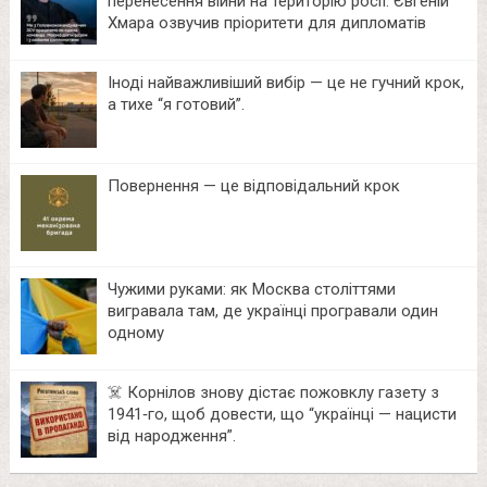
перенесення війни на територію росії: Євгеній
Хмара озвучив пріоритети для дипломатів
Іноді найважливіший вибір — це не гучний крок,
а тихе “я готовий”.
Повернення — це відповідальний крок
Чужими руками: як Москва століттями
вигравала там, де українці програвали один
одному
☠️ Корнілов знову дістає пожовклу газету з
1941‑го, щоб довести, що “українці — нацисти
від народження”.