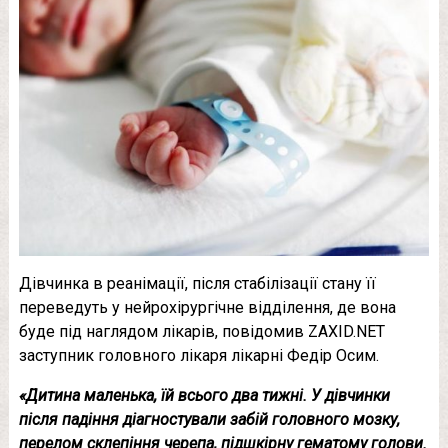
Дівчинка в реанімації, після стабілізації стану її
переведуть у нейрохірургічне відділення, де вона
буде під наглядом лікарів, повідомив ZAXID.NET
заступник головного лікаря лікарні Федір Осим.
«Дитина маленька, їй всього два тижні. У дівчинки
після падіння діагностували забій головного мозку,
перелом склепіння черепа, підшкірну гематому голови.