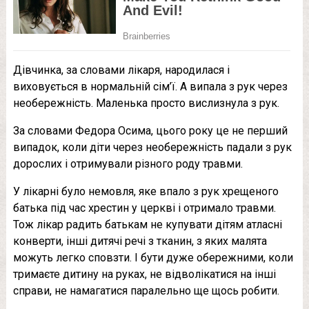
Дівчинка, за словами лікаря, народилася і
виховується в нормальній сім’ї. А випала з рук через
необережність. Маленька просто вислизнула з рук.
За словами Федора Осима, цього року це не перший
випадок, коли діти через необережність падали з рук
дорослих і отримували різного роду травми.
У лікарні було немовля, яке впало з рук хрещеного
батька під час хрестин у церкві і отримало травми.
Тож лікар радить батькам не купувати дітям атласні
конверти, інші дитячі речі з тканин, з яких малята
можуть легко сповзти. І бути дуже обережними, коли
тримаєте дитину на руках, не відволікатися на інші
справи, не намагатися паралельно ще щось робити.