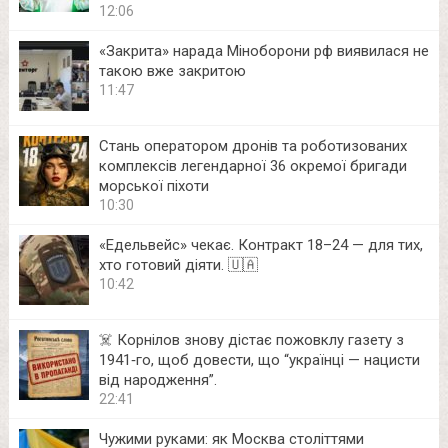
12:06
«Закрита» нарада Міноборони рф виявилася не
такою вже закритою
11:47
Стань оператором дронів та роботизованих
комплексів легендарної 36 окремої бригади
морської піхоти
10:30
«Едельвейс» чекає. Контракт 18–24 — для тих,
хто готовий діяти. 🇺🇦
10:42
☠️ Корнілов знову дістає пожовклу газету з
1941‑го, щоб довести, що “українці — нацисти
від народження”.
22:41
Чужими руками: як Москва століттями