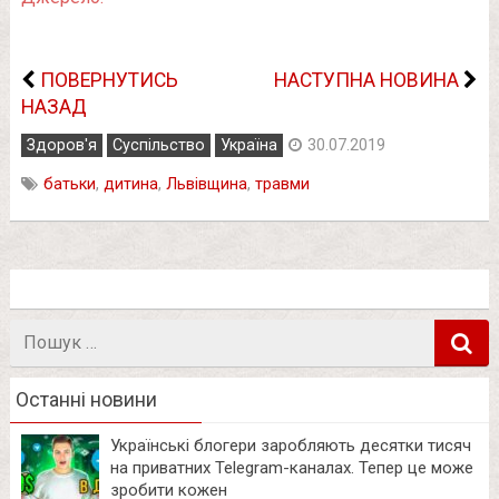
ПОВЕРНУТИСЬ
НАСТУПНА НОВИНА
НАЗАД
Здоров'я
Суспільство
Україна
30.07.2019
батьки
,
дитина
,
Львівщина
,
травми
Пошук
в
Останні новини
Українські блогери заробляють десятки тисяч
на приватних Telegram-каналах. Тепер це може
зробити кожен