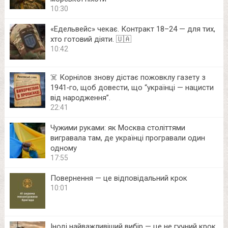
10:30
«Едельвейс» чекає. Контракт 18–24 — для тих,
хто готовий діяти. 🇺🇦
10:42
☠️ Корнілов знову дістає пожовклу газету з
1941‑го, щоб довести, що “українці — нацисти
від народження”.
22:41
Чужими руками: як Москва століттями
вигравала там, де українці програвали один
одному
17:55
Повернення — це відповідальний крок
10:01
Іноді найважливіший вибір — це не гучний крок,