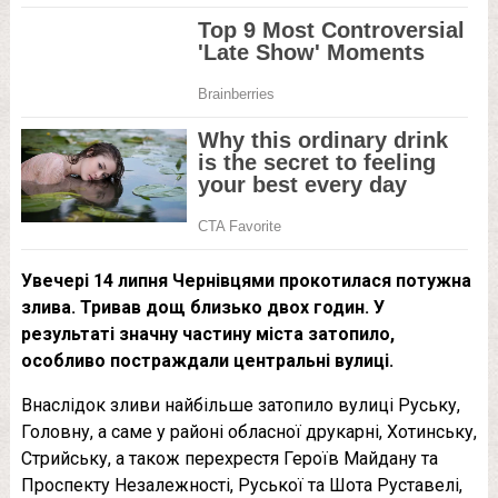
Увечері 14 липня Чернівцями прокотилася потужна
злива. Тривав дощ близько двох годин. У
результаті значну частину міста затопило,
особливо постраждали центральні вулиці.
Внаслідок зливи найбільше затопило вулиці Руську,
Головну, а саме у районі обласної друкарні, Хотинську,
Стрийську, а також перехрестя Героїв Майдану та
Проспекту Незалежності, Руської та Шота Руставелі,