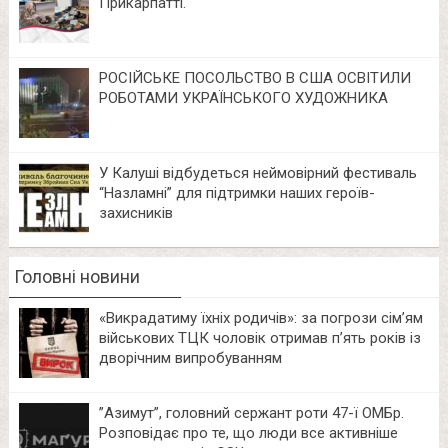
Прикарпатті.
РОСІЙСЬКЕ ПОСОЛЬСТВО В США ОСВІТИЛИ
РОБОТАМИ УКРАЇНСЬКОГО ХУДОЖНИКА
У Калуші відбудеться неймовірний фестиваль
“Назламні” для підтримки наших героїв-
захисників
Головні новини
«Викрадатиму їхніх родичів»: за погрози сім’ям
військових ТЦК чоловік отримав п’ять років із
дворічним випробуванням
⁨”Азимут”, головний сержант роти 47-ї ОМБр.
Розповідає про те, що люди все активніше