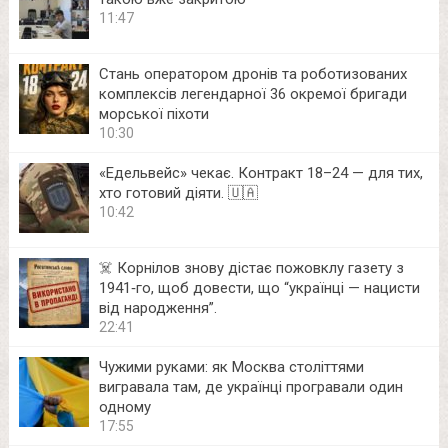
11:47
Стань оператором дронів та роботизованих
комплексів легендарної 36 окремої бригади
морської піхоти
10:30
«Едельвейс» чекає. Контракт 18–24 — для тих,
хто готовий діяти. 🇺🇦
10:42
☠️ Корнілов знову дістає пожовклу газету з
1941‑го, щоб довести, що “українці — нацисти
від народження”.
22:41
Чужими руками: як Москва століттями
вигравала там, де українці програвали один
одному
17:55