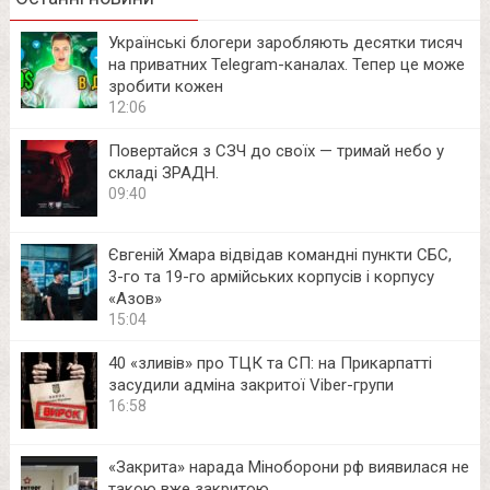
Українські блогери заробляють десятки тисяч
на приватних Telegram-каналах. Тепер це може
зробити кожен
12:06
Повертайся з СЗЧ до своїх — тримай небо у
складі ЗРАДН.
09:40
Євгеній Хмара відвідав командні пункти СБС,
3-го та 19-го армійських корпусів і корпусу
«Азов»
15:04
40 «зливів» про ТЦК та СП: на Прикарпатті
засудили адміна закритої Viber-групи
16:58
«Закрита» нарада Міноборони рф виявилася не
такою вже закритою