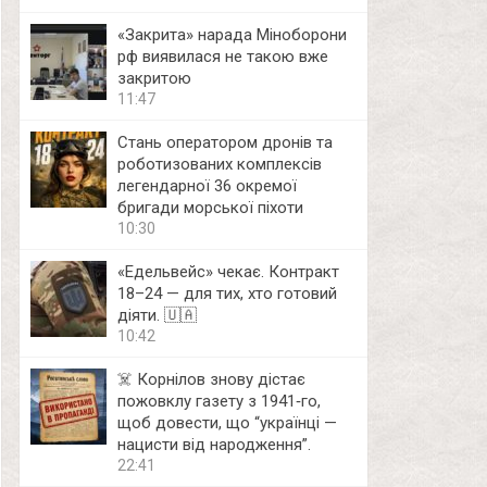
«Закрита» нарада Міноборони
рф виявилася не такою вже
закритою
11:47
Стань оператором дронів та
роботизованих комплексів
легендарної 36 окремої
бригади морської піхоти
10:30
«Едельвейс» чекає. Контракт
18–24 — для тих, хто готовий
діяти. 🇺🇦
10:42
☠️ Корнілов знову дістає
пожовклу газету з 1941‑го,
щоб довести, що “українці —
нацисти від народження”.
22:41