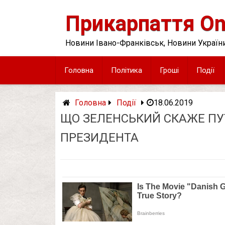
Skip
to
Прикарпаття On
content
Новини Івано-Франківськ, Новини України
Головна
Політика
Гроші
Події
Головна
Події
18.06.2019
ЩО ЗЕЛЕНСЬКИЙ СКАЖЕ ПУТІ
ПРЕЗИДЕНТА