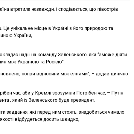
на втратила назавжди, і сподівається, що півострів
. Це унікальне місце в Україні з його природою та
тиною України,
кладає надії на команду Зеленського, яка “зможе діяти
ин між Україною та Росією”.
новлено, попри відносини між елітами”, – додав цинічно
ібен час, аби у Кремлі зрозуміли Потрібен час, – Путін
нта , який із Зеленського буде президент.
міти завдання, які перед ним стоять, знадобиться чимало
 якості відбудеться досить швидко,