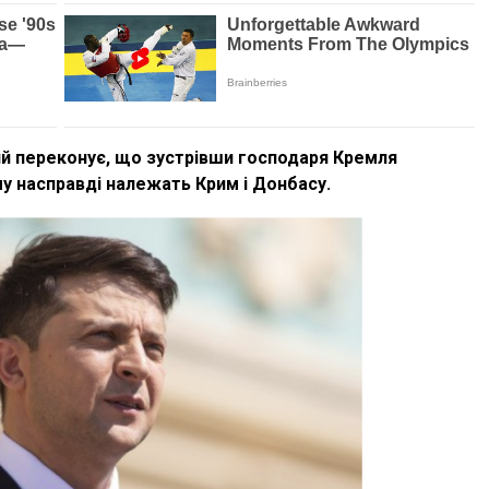
й переконує, що зустрівши господаря Кремля
му насправді належать Крим і Донбасу.