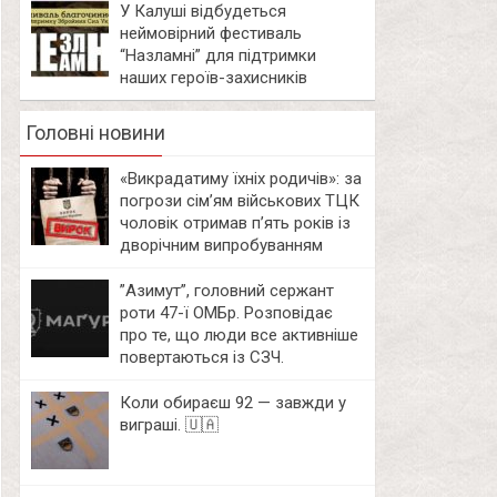
У Калуші відбудеться
неймовірний фестиваль
“Назламні” для підтримки
наших героїв-захисників
Головні новини
«Викрадатиму їхніх родичів»: за
погрози сім’ям військових ТЦК
чоловік отримав п’ять років із
дворічним випробуванням
⁨”Азимут”, головний сержант
роти 47-ї ОМБр. Розповідає
про те, що люди все активніше
повертаються із СЗЧ.
Коли обираєш 92 — завжди у
виграші. 🇺🇦