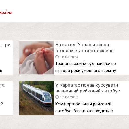
країни
а три
На заході України жінка
втoпилa в унітазі немовля
18.03.2023
Тернопільський суд призначив
 в
півтора роки умовного терміну
жінці, яка втопила …
та
У Карпатах почав курсувати
незвичний рейковий автобус
17.04.2017
т?
Комфортабельний рейковий
автобус Pesa почав ходити в
дня
Карпатах, по залізниці …