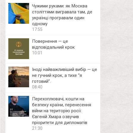
Чужими руками: як Москва
століттями вигравала там, де
українці програвали один
одному
17:55
Повернення — це
відповідальний крок
10:01
Іноді найважливіший вибір — це
не гучний крок, а тихе “я
готовий”.
08:40
Перехоплювачі, кошти на
безпеку країни, перенесення
війни на територію росії:
Євгеній Хмара озвучив
пріоритети для дипломатів
21:30