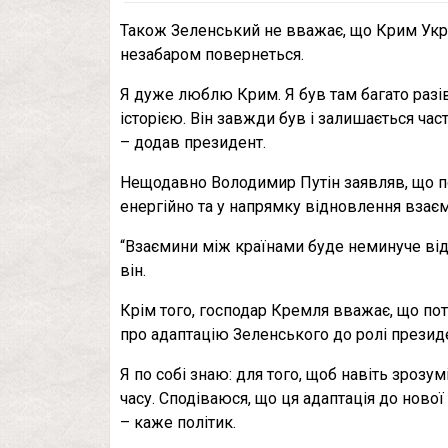
Також Зеленський не вважає, що Крим Украї
незабаром повернеться.
Я дуже люблю Крим. Я був там багато разів
історією. Він завжди був і залишається час
– додав президент.
Нещодавно Володимир Путін заявляв, що по
енергійно та у напрямку відновлення взаєм
“Взаємини між країнами буде неминуче від
він.
Крім того, господар Кремля вважає, що потр
про адаптацію Зеленського до ролі президе
Я по собі знаю: для того, щоб навіть зрозу
часу. Сподіваюся, що ця адаптація до нової
– каже політик.