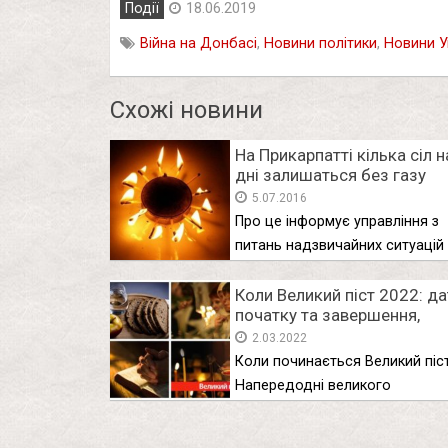
Події
18.06.2019
Війна на Донбасі
,
Новини політики
,
Новини У
Схожі новини
На Прикарпатті кілька сіл н
дні залишаться без газу
5.07.2016
Про це інформує управління з
питань надзвичайних ситуацій
Івано-Франківській …
Коли Великий піст 2022: да
початку та завершення,
правила посту
2.03.2022
Коли починається Великий піс
Напередодні великого
християнського свята Велико
у …