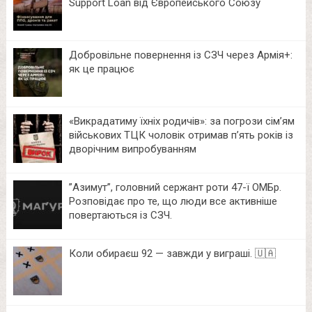
Support Loan від Європейського Союзу
Добровільне повернення із СЗЧ через Армія+:
як це працює
«Викрадатиму їхніх родичів»: за погрози сім’ям
військових ТЦК чоловік отримав п’ять років із
дворічним випробуванням
⁨”Азимут”, головний сержант роти 47-ї ОМБр.
Розповідає про те, що люди все активніше
повертаються із СЗЧ.
Коли обираєш 92 — завжди у виграші. 🇺🇦