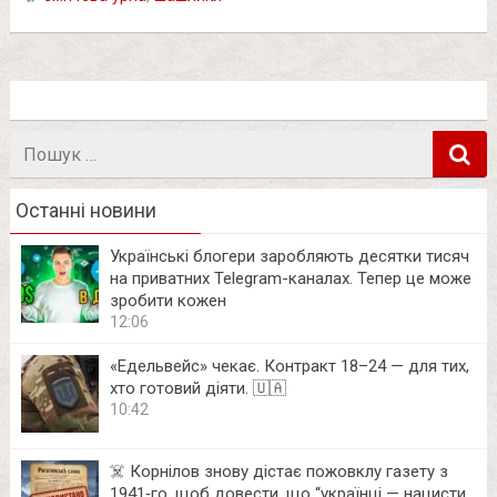
Пошук
в
Останні новини
Українські блогери заробляють десятки тисяч
на приватних Telegram-каналах. Тепер це може
зробити кожен
12:06
«Едельвейс» чекає. Контракт 18–24 — для тих,
хто готовий діяти. 🇺🇦
10:42
☠️ Корнілов знову дістає пожовклу газету з
1941‑го, щоб довести, що “українці — нацисти