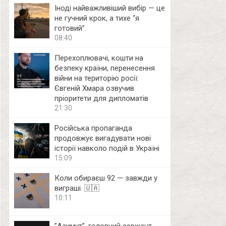
Іноді найважливіший вибір — це
не гучний крок, а тихе “я
готовий”.
08:40
Перехоплювачі, кошти на
безпеку країни, перенесення
війни на територію росії:
Євгеній Хмара озвучив
пріоритети для дипломатів
21:30
Російська пропаганда
продовжує вигадувати нові
історії навколо подій в Україні
15:09
Коли обираєш 92 — завжди у
виграші. 🇺🇦
10:11