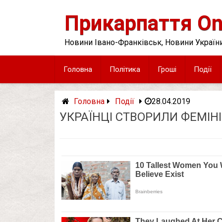
Skip
to
Прикарпаття On
content
Новини Івано-Франківськ, Новини України
Головна
Політика
Гроші
Події
Головна
Події
28.04.2019
УКРАЇНЦІ СТВОРИЛИ ФЕМІН