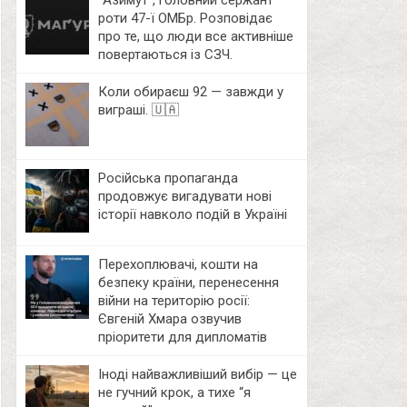
⁨”Азимут”, головний сержант
роти 47-ї ОМБр. Розповідає
про те, що люди все активніше
повертаються із СЗЧ.
Коли обираєш 92 — завжди у
виграші. 🇺🇦
Російська пропаганда
продовжує вигадувати нові
історії навколо подій в Україні
Перехоплювачі, кошти на
безпеку країни, перенесення
війни на територію росії:
Євгеній Хмара озвучив
пріоритети для дипломатів
Іноді найважливіший вибір — це
не гучний крок, а тихе “я