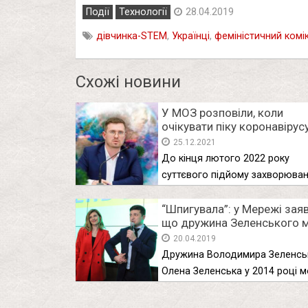
Події
Технології
28.04.2019
дівчинка-STEM
,
Українці
,
феміністичний комі
Схожі новини
У МОЗ розповіли, коли
очікувати піку коронавірус
Україні у 2022 році
25.12.2021
До кінця лютого 2022 року
суттєвого підйому захворюван
не очікується, …
“Шпигувала”: у Мережі заяв
що дружина Зеленського 
повідомляти про пересува
20.04.2019
українських військ
Дружина Володимира Зеленсь
Олена Зеленська у 2014 році м
шпигувати …