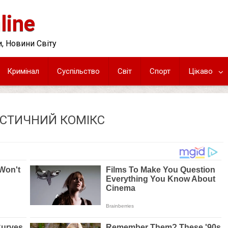
line
, Новини Світу
Кримінал
Суспільство
Світ
Спорт
Цікаво
ІСТИЧНИЙ КОМІКС