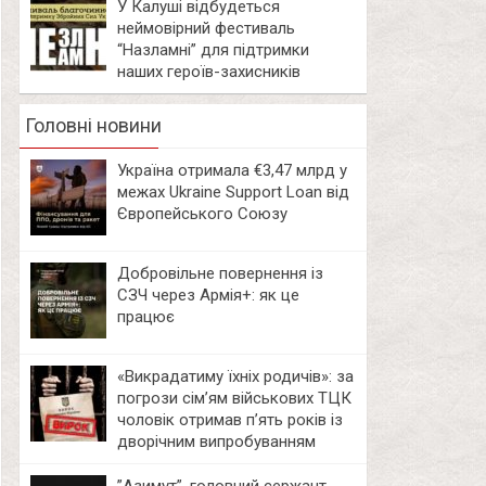
У Калуші відбудеться
неймовірний фестиваль
“Назламні” для підтримки
наших героїв-захисників
Головні новини
Україна отримала €3,47 млрд у
межах Ukraine Support Loan від
Європейського Союзу
Добровільне повернення із
СЗЧ через Армія+: як це
працює
«Викрадатиму їхніх родичів»: за
погрози сім’ям військових ТЦК
чоловік отримав п’ять років із
дворічним випробуванням