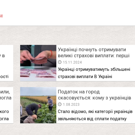
кс
Українці почнуть отримувати
у в
великі страхові виплати: перші
подробиці про реформу
15.11.2024
Українці отримуватимуть збільшені
ості
страхові виплати В Україні
розпочнеться реформа
или,
соціального …
Податок на город
могла
скасовується: кому з українців
ння
дозволили не платити за землю
1.08.2023
2023 року
кого
Стало відомо, які категорії українців
огла
звільняються від сплати податку
на …