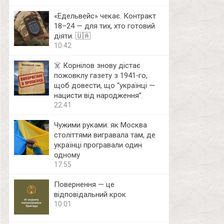
«Едельвейс» чекає. Контракт
18–24 — для тих, хто готовий
діяти. 🇺🇦
10:42
☠️ Корнілов знову дістає
пожовклу газету з 1941‑го,
щоб довести, що “українці —
нацисти від народження”.
22:41
Чужими руками: як Москва
століттями вигравала там, де
українці програвали один
одному
17:55
Повернення — це
відповідальний крок
10:01