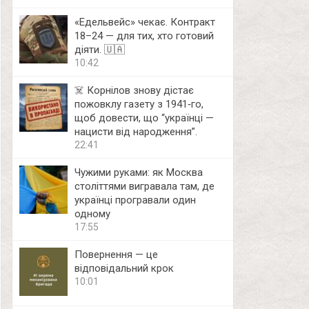
«Едельвейс» чекає. Контракт
18–24 — для тих, хто готовий
діяти. 🇺🇦
10:42
☠️ Корнілов знову дістає
пожовклу газету з 1941‑го,
щоб довести, що “українці —
нацисти від народження”.
22:41
Чужими руками: як Москва
століттями вигравала там, де
українці програвали один
одному
17:55
Повернення — це
відповідальний крок
10:01