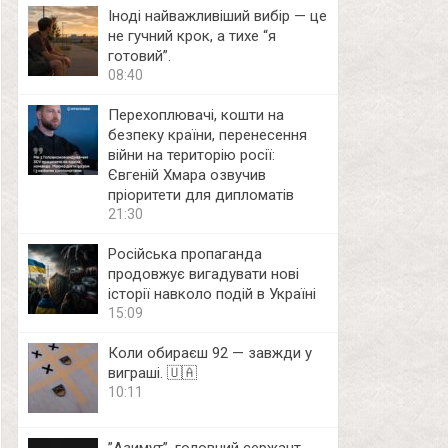
Іноді найважливіший вибір — це
не гучний крок, а тихе “я
готовий”.
08:40
Перехоплювачі, кошти на
безпеку країни, перенесення
війни на територію росії:
Євгеній Хмара озвучив
пріоритети для дипломатів
21:30
Російська пропаганда
продовжує вигадувати нові
історії навколо подій в Україні
15:09
Коли обираєш 92 — завжди у
виграші. 🇺🇦
10:11