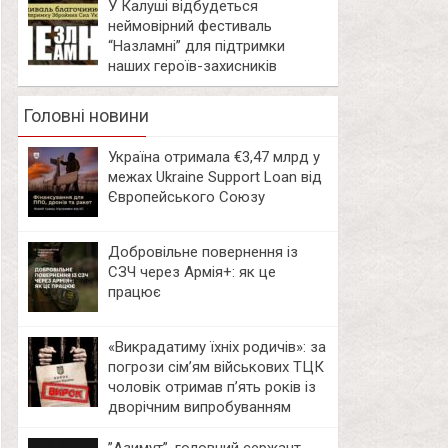
У Калуші відбудеться
неймовірний фестиваль
“Назламні” для підтримки
наших героїв-захисників
Головні новини
Україна отримала €3,47 млрд у
межах Ukraine Support Loan від
Європейського Союзу
Добровільне повернення із
СЗЧ через Армія+: як це
працює
«Викрадатиму їхніх родичів»: за
погрози сім’ям військових ТЦК
чоловік отримав п’ять років із
дворічним випробуванням