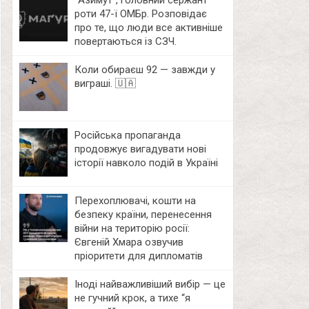
⁨”Азимут”, головний сержант
роти 47-ї ОМБр. Розповідає
про те, що люди все активніше
повертаються із СЗЧ.
Коли обираєш 92 — завжди у
виграші. 🇺🇦
Російська пропаганда
продовжує вигадувати нові
історії навколо подій в Україні
Перехоплювачі, кошти на
безпеку країни, перенесення
війни на територію росії:
Євгеній Хмара озвучив
пріоритети для дипломатів
Іноді найважливіший вибір — це
не гучний крок, а тихе “я